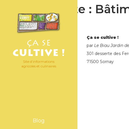
Étiquette :
Bâti
Ça se cultive !
par
Le Biau Jardin d
301 desserte des Fer
71500 Sornay
Site d’informations
agricoles et culinaires
Blog