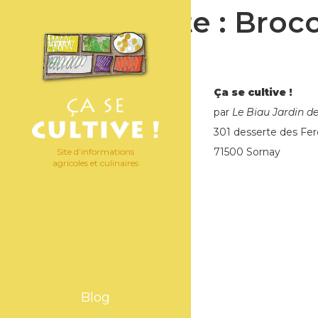
Étiquette :
Broco
Ça se cultive !
par
Le Biau Jardin d
301 desserte des Fer
71500 Sornay
Site d’informations
agricoles et culinaires
Blog