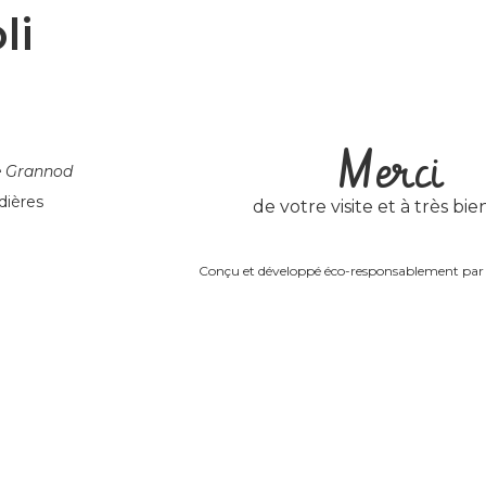
li
Merci
e Grannod
dières
de votre visite et à très bien
Conçu et développé éco-responsablement pa