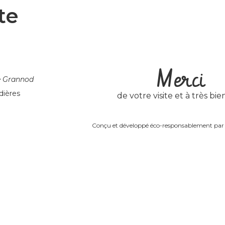
te
Merci
e Grannod
dières
de votre visite et à très bien
Conçu et développé éco-responsablement pa