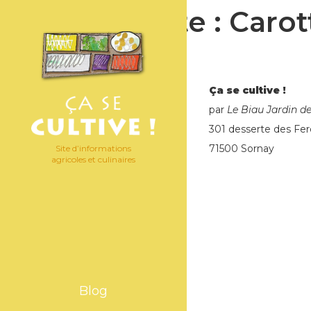
Étiquette :
Carot
Ça se cultive !
par
Le Biau Jardin d
301 desserte des Fer
71500 Sornay
Site d’informations
agricoles et culinaires
Blog