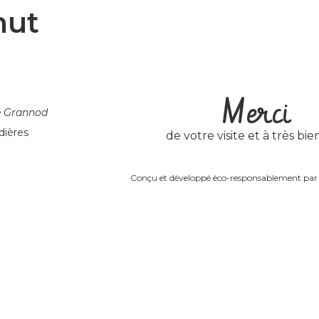
nut
Merci
e Grannod
dières
de votre visite et à très bien
Conçu et développé éco-responsablement pa