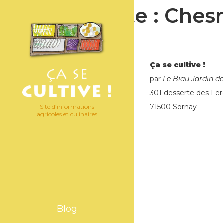
Étiquette :
Ches
Ça se cultive !
par
Le Biau Jardin d
301 desserte des Fer
71500 Sornay
Site d’informations
agricoles et culinaires
Blog