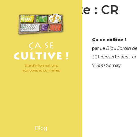
Étiquette :
CR
Ça se cultive !
par
Le Biau Jardin d
301 desserte des Fer
71500 Sornay
Site d’informations
agricoles et culinaires
Blog