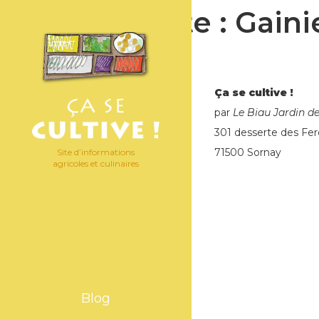
Étiquette :
Gaini
Ça se cultive !
par
Le Biau Jardin d
301 desserte des Fer
71500 Sornay
Site d’informations
agricoles et culinaires
Blog