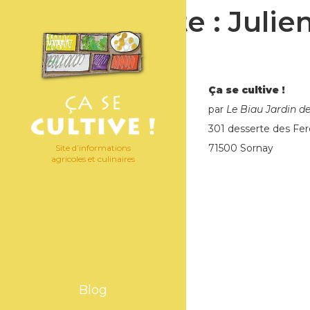
Étiquette :
Julie
Ça se cultive !
par
Le Biau Jardin d
301 desserte des Fer
71500 Sornay
Site d’informations
agricoles et culinaires
Blog