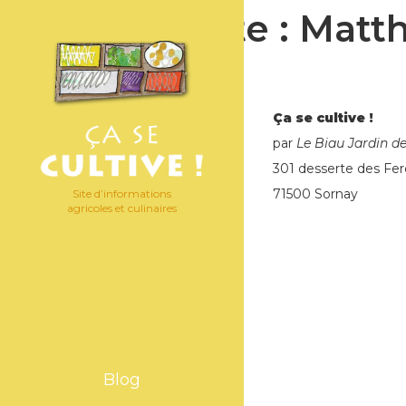
Étiquette :
Matth
Ça se cultive !
par
Le Biau Jardin d
301 desserte des Fer
71500 Sornay
Site d’informations
agricoles et culinaires
Blog