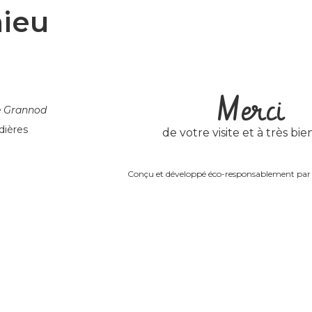
ieu
Merci
e Grannod
dières
de votre visite et à très bien
Conçu et développé éco-responsablement pa