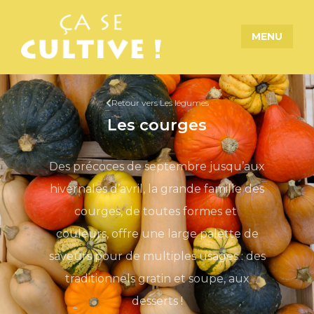
MENU
Retour vers Les légumes
Les courges
Des précoces de septembre jusqu’aux
hivernales d’avril, la grande famille des
courges, de toutes formes et
couleurs, offre une large palette de
saveurs pour de multiples usages : des
traditionnels gratin et soupe, aux
desserts !