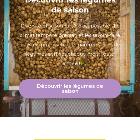
de saison
Diversité et saisonnalité, c’est possible ! Le
climat tempéré bressan et les savoirs-faire
paysans proposent une gamme variée de
légumes certifiés chaque mois. Toute
l’année !
Découvrir les légumes de
saison