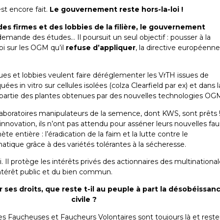
est encore fait.
Le gouvernement reste hors-la-loi !
des firmes et des lobbies de la filière, le gouvernement
 demande des études… Il poursuit un seul objectif : pousser à la
oi sur les OGM qu’il
refuse d’appliquer
, la directive européenne
es et lobbies veulent faire déréglementer les VrTH issues de
s in vitro sur cellules isolées (colza Clearfield par ex) et dans l
partie des plantes obtenues par des nouvelles technologies OG
laboratoires manipulateurs de la semence, dont KWS, sont prêts 
innovation, ils n’ont pas attendu pour asséner leurs nouvelles fa
te entière : l’éradication de la faim et la lutte contre le
tique grâce à des variétés tolérantes à la sécheresse.
oi. Il protège les intérêts privés des actionnaires des multinationa
intérêt public et du bien commun.
ir ses droits, que reste t-il au peuple à part la désobéissan
civile ?
les Faucheuses et Faucheurs Volontaires sont toujours là et reste