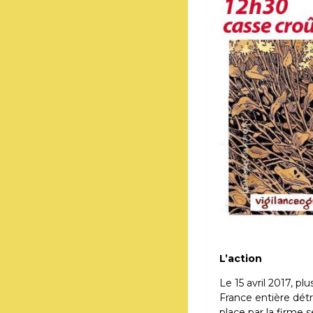
L’action
Le 15 avril 2017, p
France entière détr
place par la firme 