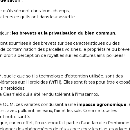
de savoir :
e qu’ils sèment dans leurs champs,
eurs ce qu’ils ont dans leur assiette.
jeur :
les brevets et la privatisation du bien commun
.
ont soumises à des brevets sur des caractéristiques ou des
de contamination des parcelles voisines, le propriétaire du breve
un droit à perception de royalties sur les cultures ainsi polluées !
 quelle que soit la technologie d’obtention utilisée, sont des
lérantes aux Herbicides (VrTH). Elles sont faites pour être expos
s herbicides.
a Clearfield qui a été rendu tolérant à l’imazamox.
re OGM, ces variétés conduisent à une
impasse agronomique
, 
ont avec polluent les eaux, l’air et les sols. Comme tous les
rent notre santé.
, car en effet, l’imazamox fait partie d’une famille d’herbicide
lopper des phénomènes de résistance chez les plantes adventi