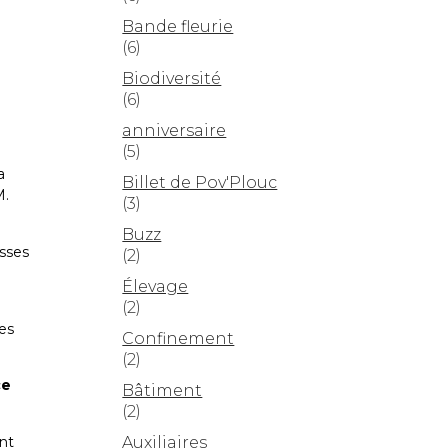
Bande fleurie
(6)
Biodiversité
(6)
anniversaire
(5)
a
Billet de Pov'Plouc
M.
(3)
!
Buzz
usses
(2)
Élevage
(2)
les
Confinement
(2)
ce
Bâtiment
(2)
nt
Auxiliaires