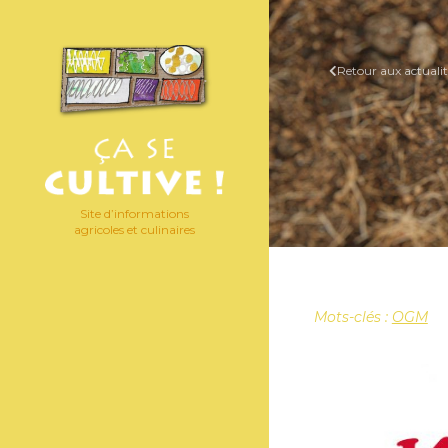
Retour aux actualit
Site d’informations
agricoles et culinaires
Mots-clés :
OGM