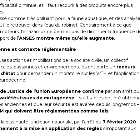
ficacité diminue, et il faut recourir à des produits encore plus
es.
ssé comme très polluant pour la faune aquatique, et des analys
t le retrouver dans l’eau du robinet. Contrairement à ce que
moteurs, l’imazamox ne permet pas de diminuer la fréquence d
port de l’
ANSES montre même qu’elle augmente
.
enne et contexte réglementaire
s actions et mobilisations de la société civile, un collectif
dicales, paysannes et environnementales ont porté un
recours
 d’État
pour demander un moratoire sur les VrTH et l’application
 européenne.
de Justice de l’Union Européenne confirme
par son arrêt du
variétés issues de mutagénèse
– sauf si elles ont été obtenu
s anciennes et que leur sécurité est avérée depuis longtemps –
M qui doivent être réglementées comme tels
.
, la plus haute juridiction nationale, par l’arrêt du
7 février 2020
nement à la mise en application des règles
s’imposant aux