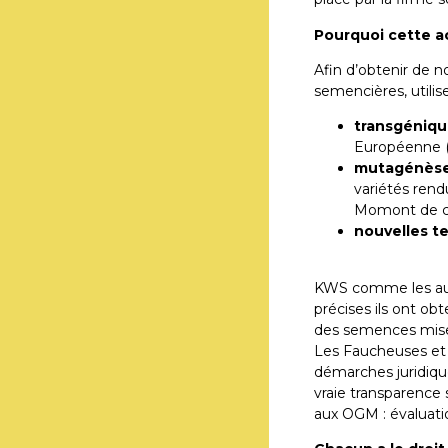
Pourquoi cette a
Afin d’obtenir de n
semencières, utilis
transgéniq
Européenne (
mutagénèse s
variétés rend
Momont de col
nouvelles 
KWS comme les autr
précises ils ont obt
des semences mise
Les Faucheuses et 
démarches juridiqu
vraie transparence 
aux OGM : évaluatio