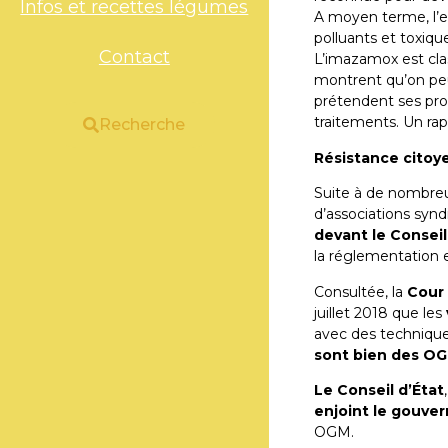
Infos et recettes légumes
A moyen terme, l’ef
polluants et toxiqu
Contact
L’imazamox est cla
montrent qu’on peu
prétendent ses pro
traitements. Un rap
Recherche
Résistance citoy
Suite à de nombreuse
d’associations syn
devant le Conseil
la réglementation
Consultée, la
Cour 
juillet 2018 que les
avec des technique
sont bien des OG
Le Conseil d’État
enjoint le gouver
OGM.