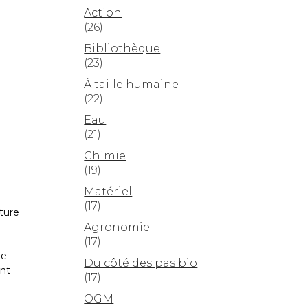
Action
(26)
Bibliothèque
(23)
À taille humaine
(22)
Eau
(21)
Chimie
(19)
Matériel
(17)
ature
Agronomie
(17)
ne
Du côté des pas bio
ant
(17)
OGM