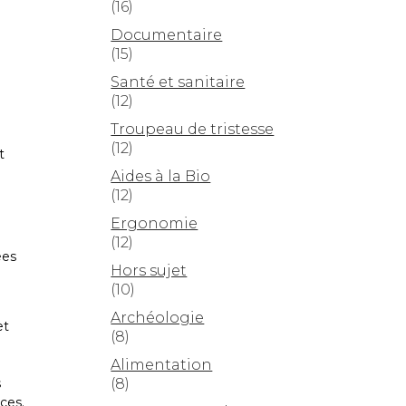
(16)
Documentaire
(15)
Santé et sanitaire
(12)
Troupeau de tristesse
(12)
t
Aides à la Bio
(12)
Ergonomie
(12)
ées
Hors sujet
(10)
Archéologie
et
(8)
Alimentation
(8)
s
ces.