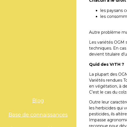
Chacun a le droit 
les paysans c
les consommat
Autre problème ma
Les variétés OGM s
techniques. En cas 
devient titulaire d’
Quid des VrTH ?
La plupart des OGM,
Variétés rendues To
en végétation, à de
C’est le cas du colz
Blog
Outre leur caractè
les herbicides qui v
pesticides, ils altè
Base de connaissances
Impasse agronomique
reconnue pour déve