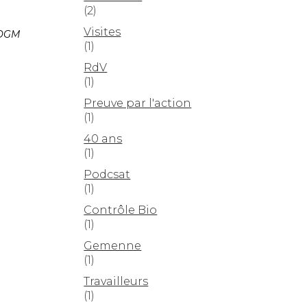
(2)
Visites
’OGM
(1)
RdV
(1)
Preuve par l'action
(1)
40 ans
(1)
Podcsat
(1)
Contrôle Bio
(1)
Gemenne
(1)
Travailleurs
(1)