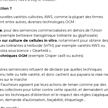
ction ?
ouvelles variétés cultivées, KWS, comme la plupart des firmes
ent entre autres, diverses technologies OGM :
ue
, pour des semences commercialisées en dehors de l’Union
exemple betterave transgénique tolérante au glyphosate)
ur culture de cellules in vitro
, notamment pour obtenir des
ues tolérantes à herbicide (VrTH), par exemple variétés KWS ou
za sous licence « Clearfield »,
techniques OGM
(exemple Crisper cas9 ou autres)
es semenciers refusent de déclarer par quelles techniques
enu telle ou telle variété, et donc cachent aux paysans la vraie n
s sur le marché
Faucheurs agissent par leurs actions de terrain comme par des
es collectives pour lutter contre cette opacité, et demandent u
sur les techniques d’obtention et le respect des règles s’appliqu
n, demande d’autorisation, traçabilité, étiquetage…