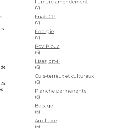
Fumure amendement
(7)
Fnab CP
es
(7)
es
Énergie
(7)
Pov' Plouc
(6)
Lisez, dit-il
(6)
 de
Culs-terreux et cultureux
(6)
 25
es
Planche permanente
(6)
Bocage
(6)
Auxiliaire
(6)