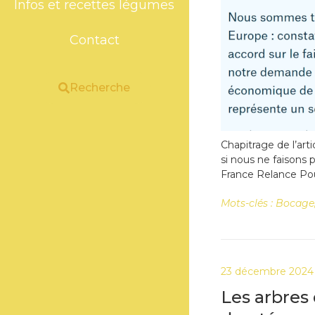
Infos et recettes légumes
Contact
Recherche
Chapitrage de l’art
si nous ne faisons 
France Relance Pou
Mots-clés :
Bocage
23 décembre 2024
Les arbres 