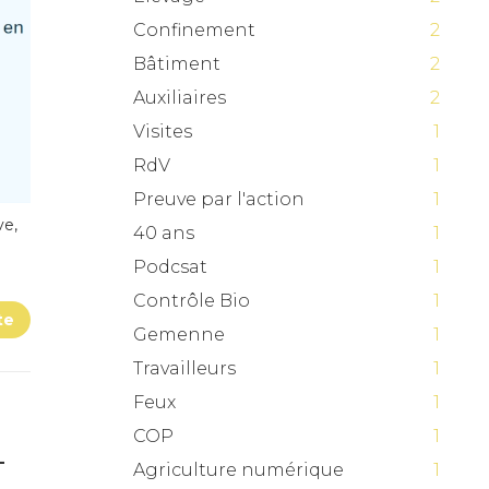
Confinement
2
Bâtiment
2
Auxiliaires
2
Visites
1
RdV
1
Preuve par l'action
1
ve,
40 ans
1
Podcsat
1
Contrôle Bio
1
te
Gemenne
1
Travailleurs
1
Feux
1
COP
1
-
Agriculture numérique
1