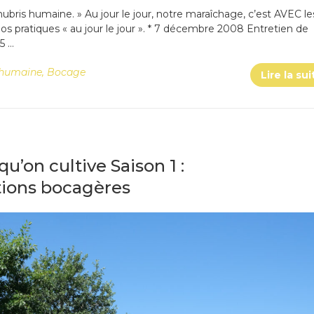
l’hubris humaine. » Au jour le jour, notre maraîchage, c’est AVEC le
 nos pratiques « au jour le jour ». * 7 décembre 2008 Entretien de
5 …
e humaine
,
Bocage
Lire la sui
qu’on cultive Saison 1 :
tions bocagères