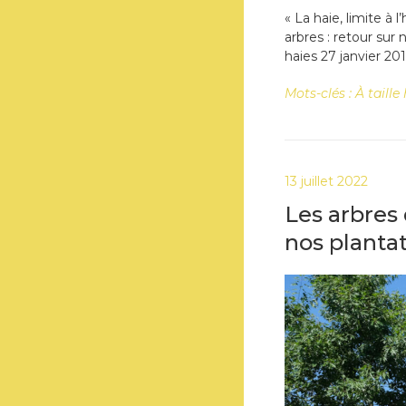
« La haie, limite à 
arbres : retour sur
haies 27 janvier 201
Mots-clés :
À taill
13 juillet 2022
Les arbres 
nos planta