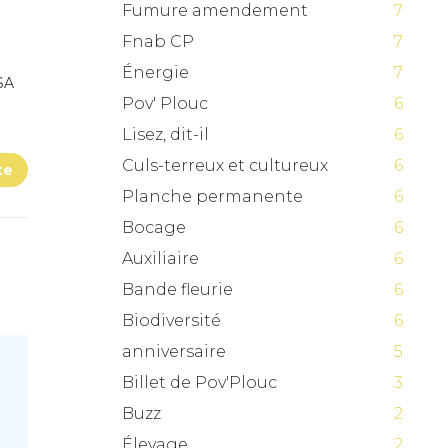
Fumure amendement
7
Fnab CP
7
Énergie
7
SA
Pov' Plouc
6
Lisez, dit-il
6
Culs-terreux et cultureux
6
te
Planche permanente
6
Bocage
6
Auxiliaire
6
Bande fleurie
6
Biodiversité
6
anniversaire
5
Billet de Pov'Plouc
3
Buzz
2
Élevage
2