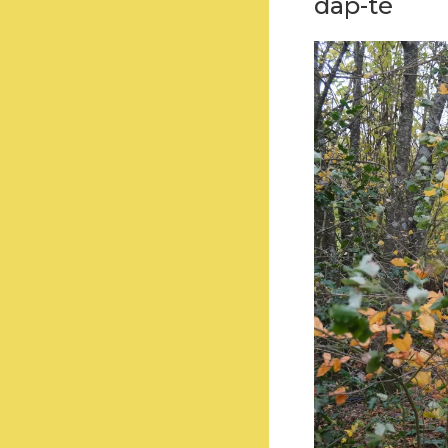
dap-té