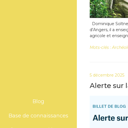
Dominique Soltner
d’Angers, il a ense
agricole et enseign
Mots-clés :
Archéol
5 décembre 2025
Alerte sur l
Blog
Base de connaissances