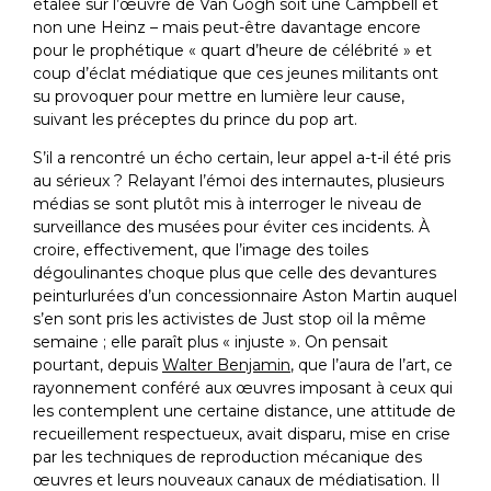
étalée sur l’œuvre de Van Gogh soit une Campbell et
non une Heinz – mais peut-être davantage encore
pour le prophétique « quart d’heure de célébrité » et
coup d’éclat médiatique que ces jeunes militants ont
su provoquer pour mettre en lumière leur cause,
suivant les préceptes du prince du pop art.
S’il a rencontré un écho certain, leur appel a-t-il été pris
au sérieux ? Relayant l’émoi des internautes, plusieurs
médias se sont plutôt mis à interroger le niveau de
surveillance des musées pour éviter ces incidents. À
croire, effectivement, que l’image des toiles
dégoulinantes choque plus que celle des devantures
peinturlurées d’un concessionnaire Aston Martin auquel
s’en sont pris les activistes de Just stop oil la même
semaine ; elle paraît plus « injuste ». On pensait
pourtant, depuis
Walter Benjamin
, que l’aura de l’art, ce
rayonnement conféré aux œuvres imposant à ceux qui
les contemplent une certaine distance, une attitude de
recueillement respectueux, avait disparu, mise en crise
par les techniques de reproduction mécanique des
œuvres et leurs nouveaux canaux de médiatisation. Il