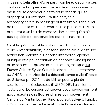
musée ». Cela offre, d’une part , »un beau décor » à ces
gestes médiatiques, ces images de musées investis
par la cause écologique à travers le monde qui se
propagent sur Internet. D’autre part, cela
accompagnerait un message plutôt simple, liant le lieu
de l’action à la cause défendue : « Je pense qu’ils s’en
prennent à un lieu de conservation, parce qu’on n’est
pas capable de conserver les espaces naturels ».
C’est là qu’intervient la filiation avec la désobéissance
civile. « Par définition, la désobéissance civile, c’est une
action non-violente qui entend interpeller l’opinion
publique et a pour ambition de dénoncer une injustice
ou le sentiment qu’une loi est inique », explique
sur
France Culture
Sylvie Ollitrault, directrice de recherche
au CNRS, co-autrice de
La désobéissance civile
(Presse
de Science-po, 2012) et de
Militer pour la planète :
sociologie des écologistes
(PUR, 2008). La violence de
l’acte varie. Le curseur est souvent bas, conformément
aux préceptes des figures phares du mouvement,
Gandhi ou Martin Luther King, poursuit Sylvie Ollitrault :
« On observe une certaine attitude l’égard des forces