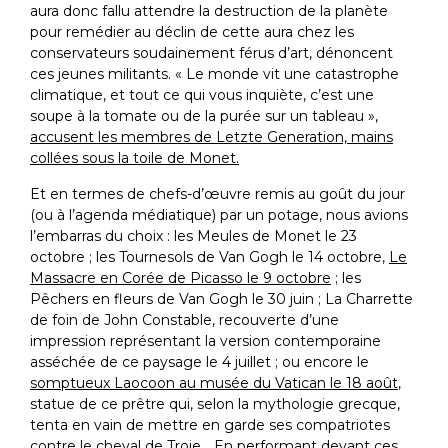
aura donc fallu attendre la destruction de la planète
pour remédier au déclin de cette aura chez les
conservateurs soudainement férus d’art, dénoncent
ces jeunes militants. « Le monde vit une catastrophe
climatique, et tout ce qui vous inquiète, c’est une
soupe à la tomate ou de la purée sur un tableau »,
accusent les membres de Letzte Generation, mains
collées sous la toile de Monet.
Et en termes de chefs-d’œuvre remis au goût du jour
(ou à l’agenda médiatique) par un potage, nous avions
l’embarras du choix : les Meules de Monet le 23
octobre ; les Tournesols de Van Gogh le 14 octobre,
Le
Massacre en Corée de Picasso le 9 octobre
; les
Pêchers en fleurs de Van Gogh le 30 juin ; La Charrette
de foin de John Constable, recouverte d’une
impression représentant la version contemporaine
asséchée de ce paysage le 4 juillet ; ou encore le
somptueux Laocoon au musée du Vatican le 18 août
,
statue de ce prêtre qui, selon la mythologie grecque,
tenta en vain de mettre en garde ses compatriotes
contre le cheval de Troie… En performant devant ces