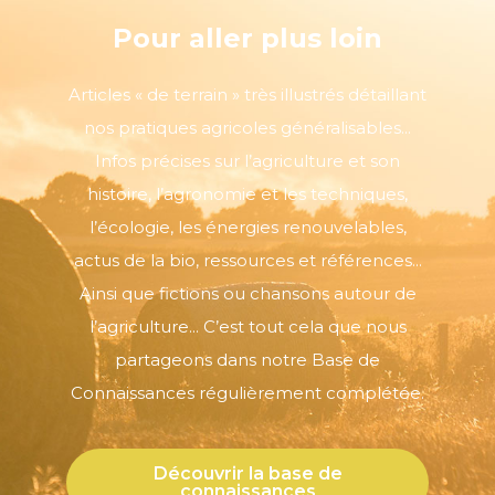
Pour aller plus loin
Articles « de terrain » très illustrés détaillant
nos pratiques agricoles généralisables...
Infos précises sur l’agriculture et son
histoire, l’agronomie et les techniques,
l’écologie, les énergies renouvelables,
actus de la bio, ressources et références...
Ainsi que fictions ou chansons autour de
l’agriculture... C’est tout cela que nous
partageons dans notre Base de
Connaissances régulièrement complétée.
Découvrir la base de
connaissances