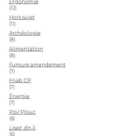
Ergonomie
(12)
Hors sujet
(11)
Archéologie
(8)
Alimentation
(8)
Fumure amendement
(7)
Fnab CP
(7)
Énergie
(7)
Pov' Plouc
(6)
Lisez, dit-il
(6)