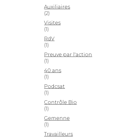
Auxiliaires
(2)
Visites
(1)
RdV
(1)
Preuve par l'action
(1)
40 ans
(1)
Podcsat
(1)
Contrôle Bio
(1)
Gemenne
(1)
Travailleurs