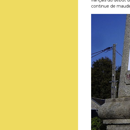
français du début 
continue de maudir