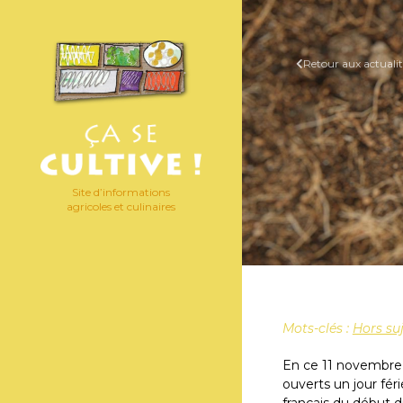
Retour aux actualit
Site d’informations
agricoles et culinaires
Mots-clés :
Hors su
En ce 11 novembre
ouverts un jour fé