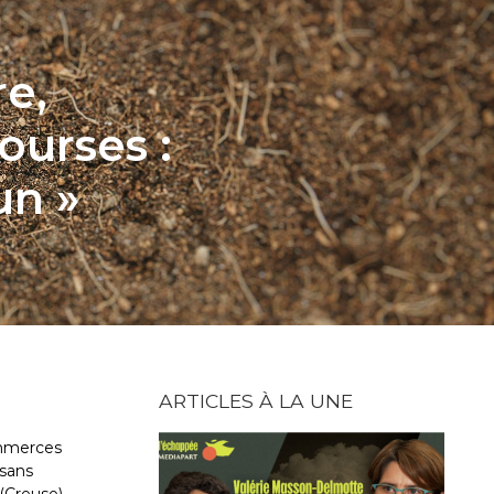
e,
ourses :
un »
ARTICLES À LA UNE
ommerces
ysans