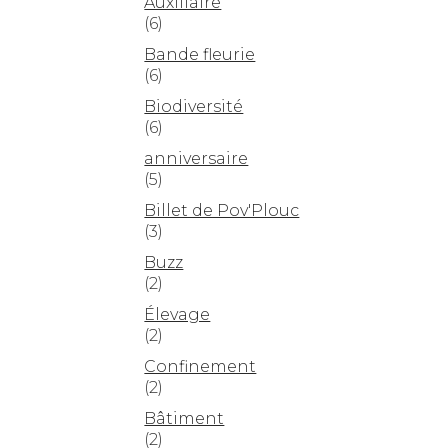
Auxiliaire
(6)
Bande fleurie
(6)
Biodiversité
(6)
anniversaire
(5)
Billet de Pov'Plouc
(3)
Buzz
(2)
Élevage
(2)
Confinement
(2)
Bâtiment
(2)