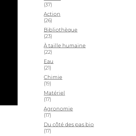
(37)
Action
(26)
Bibliothèque
(23)
À taille humaine
(22)
Eau
(21)
Chimie
(19)
Matériel
(17)
Agronomie
(17)
Du côté des pas bio
(17)