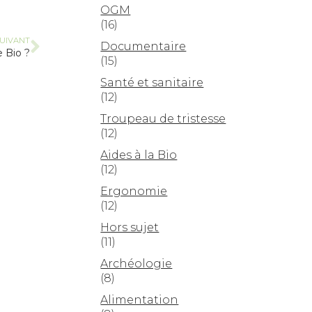
OGM
(16)
UIVANT
Documentaire
e Bio ?
(15)
Santé et sanitaire
(12)
Troupeau de tristesse
(12)
Aides à la Bio
(12)
Ergonomie
(12)
Hors sujet
(11)
Archéologie
(8)
Alimentation