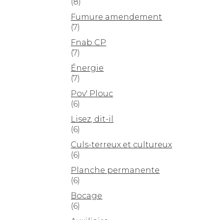
(8)
Fumure amendement
(7)
Fnab CP
(7)
Énergie
(7)
Pov' Plouc
(6)
Lisez, dit-il
(6)
Culs-terreux et cultureux
(6)
Planche permanente
(6)
Bocage
(6)