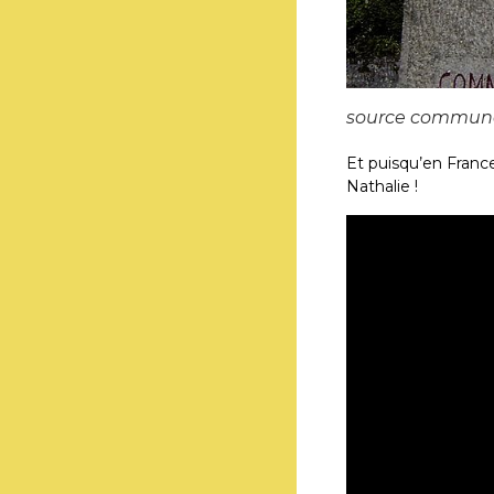
source commune
Et puisqu’en France
Nathalie !