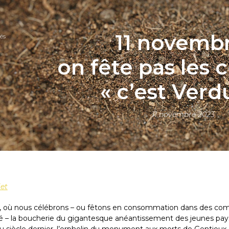
11 novembr
és
on fête pas les c
« c’est Verd
11 novembre 2023
jet
, où nous célébrons – ou fêtons en consommation dans des c
rié – la boucherie du gigantesque anéantissement des jeunes pa