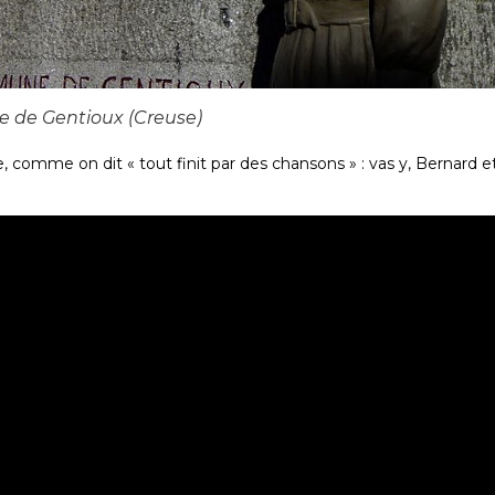
 de Gentioux (Creuse)
, comme on dit « tout finit par des chansons » : vas y, Bernard e