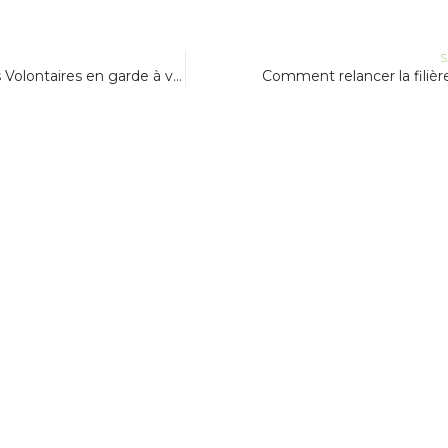
S
7 Faucheureuses Volontaires en garde à vue !
Comment relancer la filièr