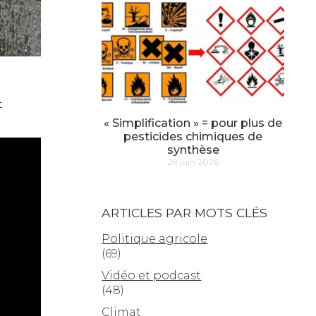
t
« Simplification » = pour plus de
pesticides chimiques de
synthèse
29 juin 2026
ARTICLES PAR MOTS CLÉS
Politique agricole
(69)
Vidéo et podcast
(48)
Climat