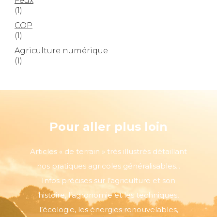
Feux
(1)
COP
(1)
Agriculture numérique
(1)
Pour aller plus loin
Articles « de terrain » très illustrés détaillant
nos pratiques agricoles généralisables...
Infos précises sur l’agriculture et son
histoire, l’agronomie et les techniques,
l’écologie, les énergies renouvelables,