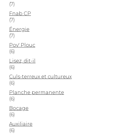
(7)
Fnab CP
(7)
Énergie
(7)
Pov' Plouc
(6)
Lisez, dit-il
(6)
Culs-terreux et cultureux
(6)
Planche permanente
(6)
Bocage
(6)
Auxiliaire
(6)