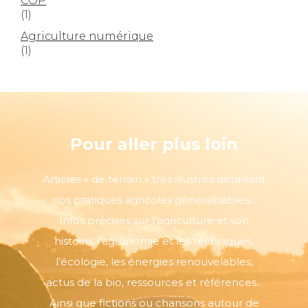
COP
(1)
Agriculture numérique
(1)
Pour aller plus loin
Articles « de terrain » très illustrés détaillant
nos pratiques agricoles généralisables...
Infos précises sur l’agriculture et son
histoire, l’agronomie et les techniques,
l’écologie, les énergies renouvelables,
actus de la bio, ressources et références...
Ainsi que fictions ou chansons autour de