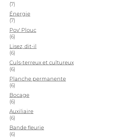
(7)
Énergie
(7)
Pov' Plouc
(6)
Lisez, dit-il
(6)
Culs-terreux et cultureux
(6)
Planche permanente
(6)
Bocage
(6)
Auxiliaire
(6)
Bande fleurie
(6)