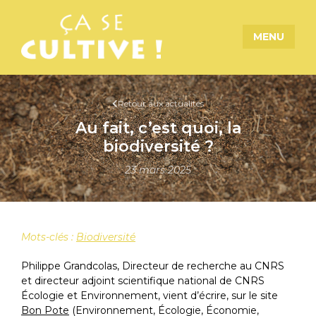
MENU
Retour aux actualités
Au fait, c’est quoi, la
biodiversité ?
23 mars 2025
Mots-clés :
Biodiversité
Philippe Grandcolas, Directeur de recherche au CNRS
et directeur adjoint scientifique national de CNRS
Écologie et Environnement, vient d’écrire, sur le site
Bon Pote
(Environnement, Écologie, Économie,