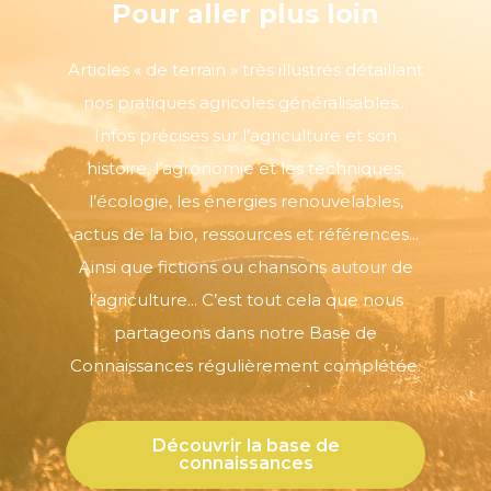
Pour aller plus loin
Articles « de terrain » très illustrés détaillant
nos pratiques agricoles généralisables...
Infos précises sur l’agriculture et son
histoire, l’agronomie et les techniques,
l’écologie, les énergies renouvelables,
actus de la bio, ressources et références...
Ainsi que fictions ou chansons autour de
l’agriculture... C’est tout cela que nous
partageons dans notre Base de
Connaissances régulièrement complétée.
Découvrir la base de
connaissances