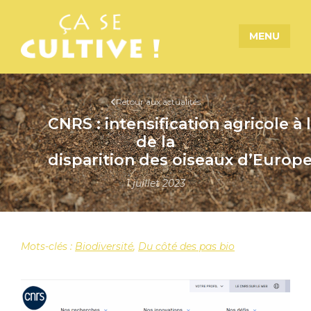
MENU
Retour aux actualités
CNRS : intensification agricole à 
de la
disparition des oiseaux d’Europ
1 juillet 2023
Mots-clés :
Biodiversité
,
Du côté des pas bio