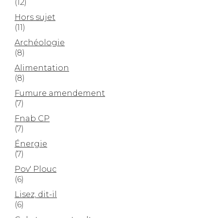
(12)
Hors sujet
(11)
Archéologie
(8)
Alimentation
(8)
Fumure amendement
(7)
Fnab CP
(7)
Énergie
(7)
Pov' Plouc
(6)
Lisez, dit-il
(6)