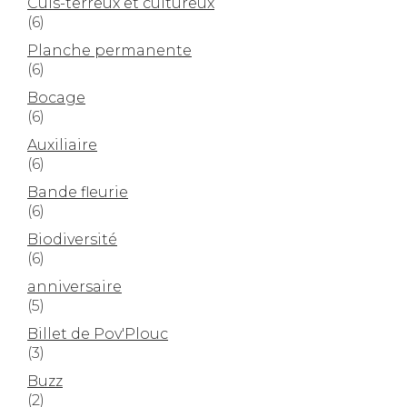
Culs-terreux et cultureux
(6)
Planche permanente
(6)
Bocage
(6)
Auxiliaire
(6)
Bande fleurie
(6)
Biodiversité
(6)
anniversaire
(5)
Billet de Pov'Plouc
(3)
Buzz
(2)