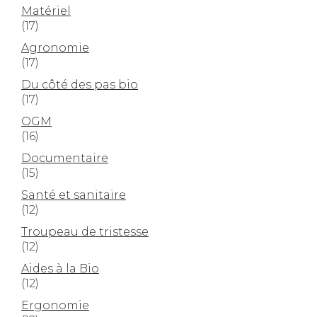
Matériel
(17)
Agronomie
(17)
Du côté des pas bio
(17)
OGM
(16)
Documentaire
(15)
Santé et sanitaire
(12)
Troupeau de tristesse
(12)
Aides à la Bio
(12)
Ergonomie