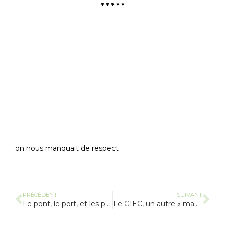
* * * * *
on nous manquait de respect
PRÉCÉDENT
SUIVANT
Le pont, le port, et les paysan-e-s
Le GIEC, un autre « machin » onusien ?