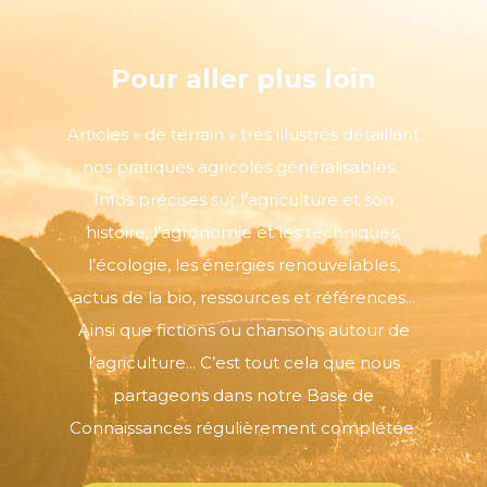
Pour aller plus loin
Articles « de terrain » très illustrés détaillant
nos pratiques agricoles généralisables...
Infos précises sur l’agriculture et son
histoire, l’agronomie et les techniques,
l’écologie, les énergies renouvelables,
actus de la bio, ressources et références...
Ainsi que fictions ou chansons autour de
l’agriculture... C’est tout cela que nous
partageons dans notre Base de
Connaissances régulièrement complétée.