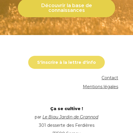
Découvrir la base de
connaissances
S'inscrire à la lettre d'info
Contact
Mentions légales
Ça se cultive !
par
Le Biau Jardin de Grannod
301 desserte des Ferdières