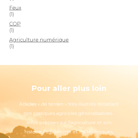
Feux
(1)
COP
(1)
Agriculture numérique
(1)
Pour aller plus loin
Articles « de terrain » très illustrés détaillant
nos pratiques agricoles généralisables...
Infos précises sur l’agriculture et son
histoire, l’agronomie et les techniques,