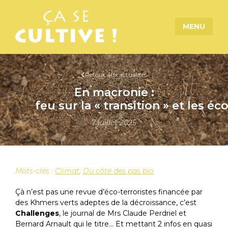
MENU
Retour aux actualités
En macronie :
feu sur la « transition » et les éc
7 juillet 2025
Mots-clés :
Climat
,
Du côté des pas bio
Çà n’est pas une revue d’éco-terroristes financée par
des Khmers verts adeptes de la décroissance, c’est
Challenges
, le journal de Mrs Claude Perdriel et
Bernard Arnault qui le titre… Et mettant 2 infos en quasi