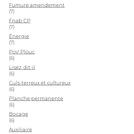
Fumure amendement
(7)
Fnab CP
(7)
Énergie
(7)
Pov' Plouc
(6)
Lisez, dit-il
(6)
Culs-terreux et cultureux
(6)
Planche permanente
(6)
Bocage
(6)
Auxiliaire