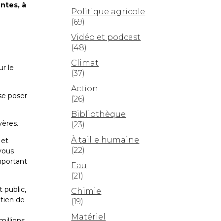
ntes, à
Politique agricole
(69)
Vidéo et podcast
(48)
Climat
ur le
(37)
Action
se poser
(26)
Bibliothèque
vères.
(23)
À taille humaine
 et
(22)
 vous
mportant
Eau
(21)
 public,
Chimie
utien de
(19)
Matériel
millions