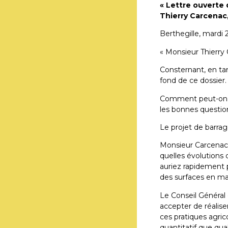
« Lettre ouverte 
Thierry Carcenac,
Berthegille, mardi 
« Monsieur Thierry 
Consternant, en tan
fond de ce dossier.
Comment peut-on po
les bonnes question
Le projet de barrag
Monsieur Carcenac,
quelles évolutions 
auriez rapidement 
des surfaces en maï
Le Conseil Général 
accepter de réalise
ces pratiques agric
quantitatif que qua