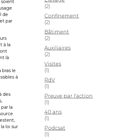
 soient
(2)
’usage
l de
Confinement
 et par
(2)
Bâtiment
(2)
eurs
 à la
Auxiliaires
sont
(2)
nt là
Visites
(1)
 bras le
ssibles à
RdV
(1)
à des
Preuve par l'action
,
(1)
 par la
40 ans
source
(1)
restent,
la loi sur
Podcsat
(1)