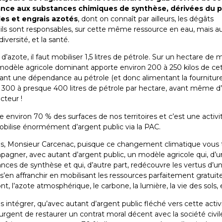
ance aux substances chimiques de synthèse, dérivées du p
es et engrais azotés
, dont on connaît par ailleurs, les dégâts
ils sont responsables, sur cette même ressource en eau, mais au
diversité, et la santé.
 d’azote, il faut mobiliser 1,5 litres de pétrole. Sur un hectare de 
 modèle agricole dominant apporte environ 200 à 250 kilos de ce
sant une dépendance au pétrole (et donc alimentant la fournitur
e 300 à presque 400 litres de pétrole par hectare, avant même d’
acteur !
e environ 70 % des surfaces de nos territoires et c’est une activi
ilise énormément d’argent public via la PAC.
s, Monsieur Carcenac, puisque ce changement climatique vous 
agner, avec autant d’argent public, un modèle agricole qui, d’u
ces de synthèse et qui, d’autre part, redécouvre les vertus d’u
s’en affranchir en mobilisant les ressources parfaitement gratuit
t, l’azote atmosphérique, le carbone, la lumière, la vie des sols, 
 intégrer, qu’avec autant d’argent public fléché vers cette activ
urgent de restaurer un contrat moral décent avec la société civil