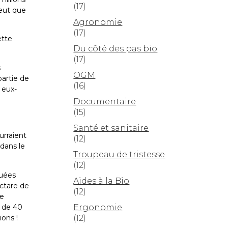
(17)
peut que
Agronomie
(17)
ette
Du côté des pas bio
(17)
s
OGM
partie de
(16)
 eux-
Documentaire
(15)
Santé et sanitaire
urraient
(12)
dans le
Troupeau de tristesse
(12)
guées
Aides à la Bio
ectare de
(12)
ge
Ergonomie
e de 40
(12)
ions !