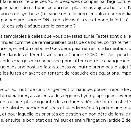
et faire en sorte que ces 70 % d’espaces occupés par l’agriculture
estration du carbone, ce qui n’est plus le cas aujourd’hui, tant l
ances de synthèse (la France reste le premier utilisateur mondia
par hectare ! source ONU) ont dévasté la vie et donc, la fertilité,
lté des sols à séquestrer le carbone ?
s semblables à celles que vous dévastez sur le Testet sont d’aill
nues comme de remarquables puits de carbone, contrairement
qui elle, émet du carbone ! Ces deux paramètres fondamentaux, 
és dans les différents scénarii de Garonne 2050 ! Et c’est pourta
 grandes marges de manoeuvre pour lutter contre le changement
ue dans une posture fataliste, passive, qui ne prend pas le sujet à
re les fuites en avant en tentant de résoudre des équations, impo
 !
us, au motif de ce changement climatique, pouvoir répondre 
empératures, associées à des régimes hydrographiques sévères
tion toujours plus exigeante des cultures vidées de toute rusticité
e de plantes homogénéisées et standardisées, à partir d’une res
, et pour laquelle les priorités de gestion en bon père de famille 
, ensuite le bon état des milieux et enfin l’irrigation (article 2 de 