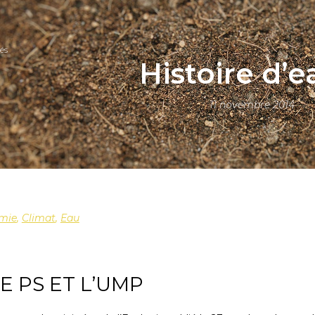
és
Histoire d’e
11 novembre 2014
mie
,
Climat
,
Eau
LE PS ET L’UMP