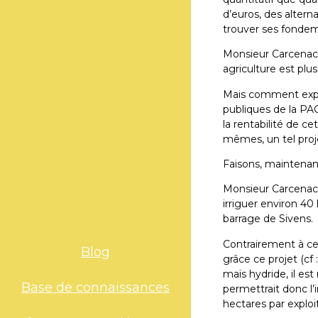
d’euros, des altern
trouver ses fondem
Monsieur Carcenac,
agriculture est plus 
Mais comment expliq
publiques de la PAC
la rentabilité de ce
mêmes, un tel proj
Faisons, maintena
Monsieur Carcenac.
irriguer environ 40
barrage de Sivens.
Contrairement à ce 
Blog
grâce ce projet (cf
maïs hydride, il e
Base de connaissances
permettrait donc l
hectares par exploi