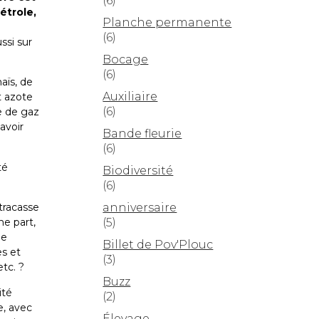
(6)
étrole,
Planche permanente
(6)
ssi sur
Bocage
(6)
maïs, de
Auxiliaire
t azote
(6)
e de gaz
avoir
Bande fleurie
(6)
té
Biodiversité
(6)
anniversaire
tracasse
(5)
ne part,
ne
Billet de Pov'Plouc
es et
(3)
etc. ?
Buzz
ité
(2)
e, avec
Élevage