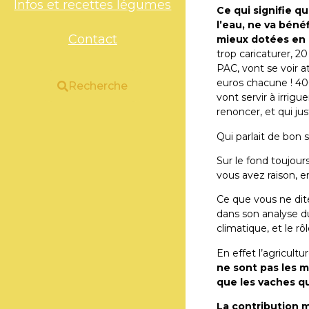
Infos et recettes légumes
Ce qui signifie qu
l’eau, ne va bénéf
Contact
mieux dotées en a
trop caricaturer, 2
PAC, vont se voir a
euros chacune ! 40
Recherche
vont servir à irrigu
renoncer, et qui jus
Qui parlait de bon 
Sur le fond toujou
vous avez raison, e
Ce que vous ne dit
dans son analyse d
climatique, et le rôl
En effet l’agricul
ne sont pas les m
que les vaches qui
La contribution m