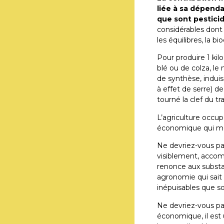
liée à sa dépend
que sont pesticid
considérables dont 
les équilibres, la bio
Pour produire 1 kilo
blé ou de colza, le
de synthèse, indui
à effet de serre) d
tourné la clef du tr
L’agriculture occup
économique qui mob
Ne devriez-vous pa
visiblement, accomp
renonce aux substan
agronomie qui sait 
inépuisables que son
Ne devriez-vous pas
économique, il est 