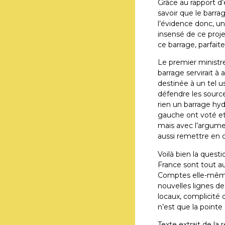
Grâce au rapport d’
savoir que le barrag
l’évidence donc, un
insensé de ce proje
ce barrage, parfait
Le premier ministr
barrage servirait 
destinée à un tel u
défendre les sourc
rien un barrage hyd
gauche ont voté et 
mais avec l’argume
aussi remettre en ca
Voilà bien la ques
France sont tout 
Comptes elle-même 
nouvelles lignes de
locaux, complicité 
n’est que la pointe 
Texte extrait de la 