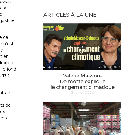
evrait
 : à
e
ARTICLES À LA UNE
ustifier
e ce
e n’est
mé
st en
roite et
 le fond,
rrait
Valérie Masson-
Delmotte explique
le changement climatique
nt en
3 juillet 2026
s
ts de
lus
vens