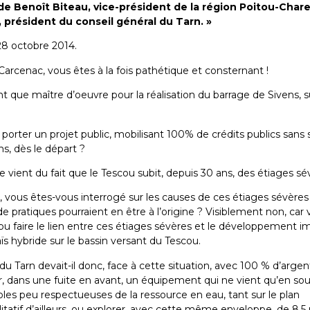
de Benoît Biteau, vice-président de la région Poitou-Chare
 président du conseil général du Tarn. »
28 octobre 2014.
Carcenac, vous êtes à la fois pathétique et consternant !
t que maître d’oeuvre pour la réalisation du barrage de Sivens, s
rter un projet public, mobilisant 100% de crédits publics sans 
s, dès le départ ?
e vient du fait que le Tescou subit, depuis 30 ans, des étiages sé
 vous êtes-vous interrogé sur les causes de ces étiages sévères
de pratiques pourraient en être à l’origine ? Visiblement non, car
pu faire le lien entre ces étiages sévères et le développement i
s hybride sur le bassin versant du Tescou.
du Tarn devait-il donc, face à cette situation, avec 100 % d’argent
r, dans une fuite en avant, un équipement qui ne vient qu’en so
oles peu respectueuses de la ressource en eau, tant sur le plan
litatif d’ailleurs, ou explorer, avec cette même enveloppe, de 8,5 