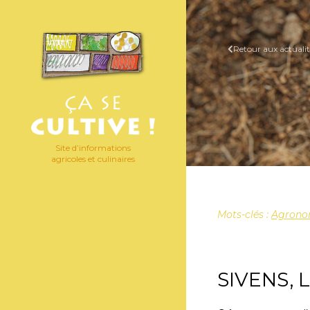
Retour aux actualit
Site d’informations
agricoles et culinaires
Mots-clés :
Agrono
SIVENS, 