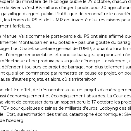
experts du ministère de l’Ecologie publié le 27 octobre, chacun d
e de Sivens c’est 8,5 millions d’argent public pour 30 agriculteurs
 gaspillage d’argent public. Plutôt que de reconnaître le caractèr
t, les ténors du PS et de l’UMP ont inventé d’autres raisons pour j
ement farfelues.
e Manuel Valls comme le porte-parole du PS ont ainsi affirmé qu
à alimenter Montauban en eau potable – pas une goutte du barrag
sage. Luc Chatel, secrétaire général de l’UMP, a quant à lui affir
es d’énergie renouvelables et donc ce barrage… qui pourtant n’e
roélectrique et ne produira pas un joule d’énergie. Localement, d
défendent toujours ce projet de barrage, non plus tellement sur
nt que si on commence par remettre en cause ce projet, on pou
use d’autres projets, et alors, où s’arrêterait-on !
tion clef. En effet, de très nombreux autres projets d’aménageme
aussi économiquement et écologiquement absurdes. La Cour de
vient de contester dans un rapport paru le 17 octobre les proje
 TGV pour quelques dizaines de milliards d’euros. Lobbyng des é
de l’Etat, surestimation des trafics, catastrophe économique : Si
de l’iceberg.
revue «l’écologiste»