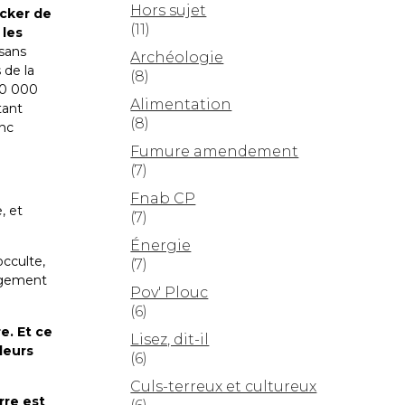
Hors sujet
ocker de
(11)
 les
 sans
Archéologie
 de la
(8)
00 000
Alimentation
tant
(8)
onc
Fumure amendement
(7)
Fnab CP
, et
(7)
Énergie
cculte,
(7)
angement
Pov' Plouc
(6)
e. Et ce
Lisez, dit-il
leurs
(6)
Culs-terreux et cultureux
rre est