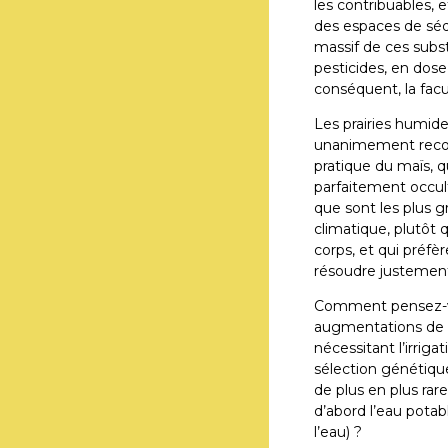
les contribuables, 
des espaces de séqu
massif de ces subst
pesticides, en dose 
conséquent, la facu
Les prairies humide
unanimement recon
pratique du maïs, 
parfaitement occult
que sont les plus
climatique, plutôt q
corps, et qui préfè
résoudre justement
Comment pensez-vo
augmentations de t
nécessitant l’irriga
sélection génétiqu
de plus en plus rare
d’abord l’eau potable
l’eau) ?