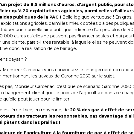
’un projet de 8,5 millions d’euros, d’argent public, pour st
icier qu’à 20 exploitations agricoles, parmi celles d’ailleurs
ides publiques de la PAC !
Belle logique vertueuse ! En gros,
0 exploitations agricoles, parmi les mieux dotées d’aides publiques
ttribuer une nouvelle aide publique indirecte d’un peu plus de 4
0 000 euros qu’elles ne peuvent pas financer seules et qui pour
er une plante, parait-il très rentable, à laquelle elles ne peuvent d
tifie donc la réalisation de ce barrage.
sens paysan ?
rs, Monsieur Carcenac vous convoquez le changement climatique
n mentionnant les travaux de Garonne 2050 sur le sujet.
es pas, Monsieur Carcenac, c’est que ce scénario Garonne 2050 o
u changement climatique, le poids de l’agriculture dans ce ch
e qu’elle peut jouer pour le limiter !
ture est émettrice, en moyenne, de
20 % des gaz à effet de serr
oteurs des tracteurs les responsables, pas davantage d’ail
 pètent dans les prairies !
ajeure de l’agriculture à la fourniture de gaz à effet de se