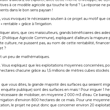
atives à ce modèle agricole qui touche le fond ? La réponse ne 
ents dans le bon sens paysan !
 vous invoquez le nécessaire soutien à ce projet au motif que c
« rentable » grâce à l’irrigation.
uer alors, que ces maïsiculteurs, grands bénéficiaires des aide
 (Politique Agricole Commune), expliquant d’ailleurs la majeure 
tte culture, ne puissent pas, au nom de cette rentabilité, financer
et ?
nt un peu de mathématiques.
 Vous expliquez que les exploitations moyennes concernées, po
 hectares chacune grâce au 1,5 millions de mètres cubes stockés 
que vous dites, la grande majorité des surfaces qui seraient irri
 : enquête publique) sont des surfaces en maïs ! Pour irriguer 1 h
st nécessaire de mobiliser, en moyenne 2 000 m3 d’eau. Ce barra
’irrigation d’environ 800 hectares de ce maïs. Pour une moyenn
tation, le projet ne peut donc que concerner environ 20 exploitat