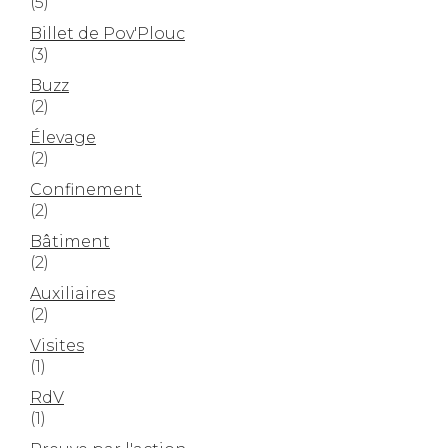
(5)
Billet de Pov'Plouc
(3)
Buzz
(2)
Élevage
(2)
Confinement
(2)
Bâtiment
(2)
Auxiliaires
(2)
Visites
(1)
RdV
(1)