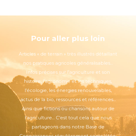
Pour aller plus loin
Articles « de terrain » très illustrés détaillant
nos pratiques agricoles généralisables...
Infos précises sur l’agriculture et son
histoire, l’agronomie et les techniques,
l’écologie, les énergies renouvelables,
actus de la bio, ressources et références...
Ainsi que fictions ou chansons autour de
l’agriculture... C’est tout cela que nous
partageons dans notre Base de
Connaissances régulièrement complétée.