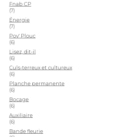
Fnab CP
(7)
Énergie
(7)
Pov' Plouc
(6)
Lisez, dit-il
(6)
Culs-terreux et cultureux
(6)
Planche permanente
(6)
Bocage
(6)
Auxiliaire
(6)
Bande fleurie