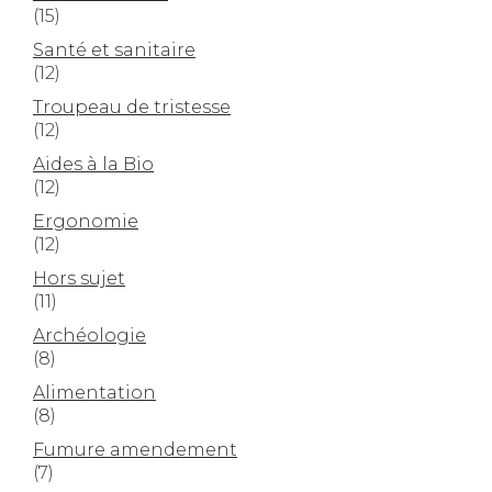
(15)
Santé et sanitaire
(12)
Troupeau de tristesse
(12)
Aides à la Bio
(12)
Ergonomie
(12)
Hors sujet
(11)
Archéologie
(8)
Alimentation
(8)
Fumure amendement
(7)