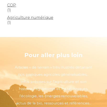
COP
(1)
Agriculture numérique
(1)
Pour aller plus loin
Articles « de terrain » très illustrés détaillant
nos pratiques agricoles généralisables...
Infos précises sur l’agriculture et son
histoire, l’agronomie et les techniques,
l’écologie, les énergies renouvelables,
actus de la bio, ressources et références...