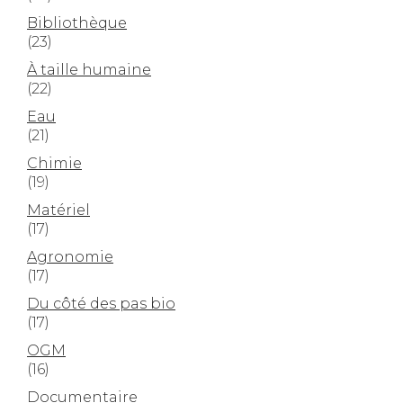
Bibliothèque
(23)
À taille humaine
(22)
Eau
(21)
Chimie
(19)
Matériel
(17)
Agronomie
(17)
Du côté des pas bio
(17)
OGM
(16)
Documentaire