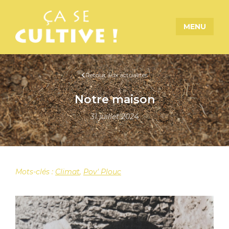
MENU
Retour aux actualités
Notre maison
31 juillet 2024
Mots-clés :
Climat
,
Pov' Plouc