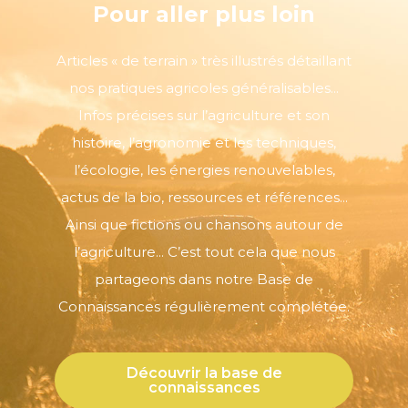
Pour aller plus loin
Articles « de terrain » très illustrés détaillant
nos pratiques agricoles généralisables...
Infos précises sur l’agriculture et son
histoire, l’agronomie et les techniques,
l’écologie, les énergies renouvelables,
actus de la bio, ressources et références...
Ainsi que fictions ou chansons autour de
l’agriculture... C’est tout cela que nous
partageons dans notre Base de
Connaissances régulièrement complétée.
Découvrir la base de
connaissances