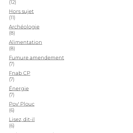
(12)
Hors sujet
(11)
Archéologie
(8)
Alimentation
(8)
Fumure amendement
(7)
Fnab CP
(7)
Énergie
(7)
Pov' Plouc
(6)
Lisez, dit-il
(6)