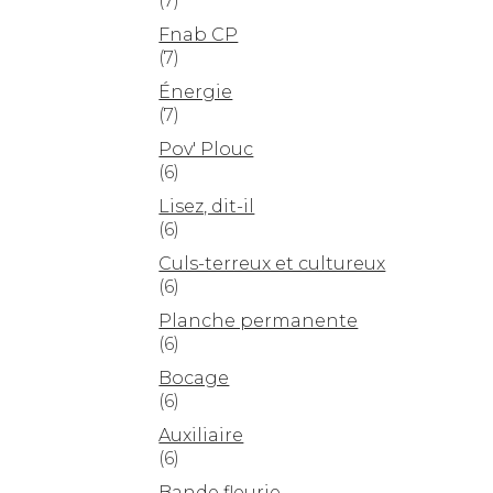
(7)
Fnab CP
(7)
Énergie
(7)
Pov' Plouc
(6)
Lisez, dit-il
(6)
Culs-terreux et cultureux
(6)
Planche permanente
(6)
Bocage
(6)
Auxiliaire
(6)
Bande fleurie