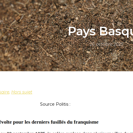
és
Pays Basq
26 octobre 2025
saire
,
Hors sujet
Source Politis :