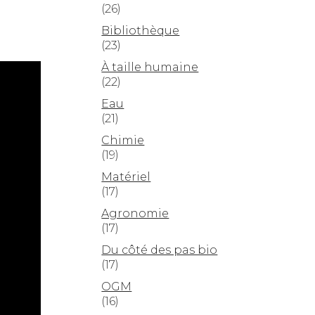
(26)
Bibliothèque
(23)
À taille humaine
(22)
Eau
(21)
Chimie
(19)
Matériel
(17)
Agronomie
(17)
Du côté des pas bio
(17)
OGM
(16)