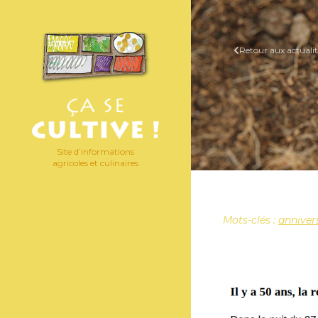
Retour aux actualit
Site d’informations
agricoles et culinaires
Mots-clés :
anniver