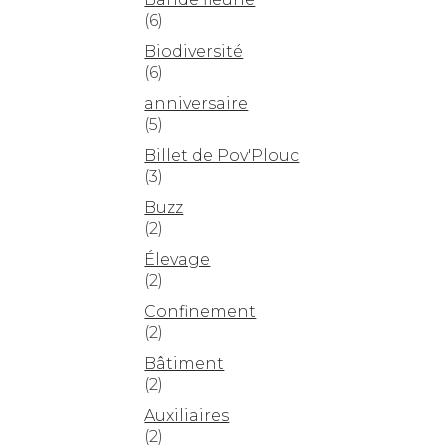
(6)
Biodiversité
(6)
anniversaire
(5)
Billet de Pov'Plouc
(3)
Buzz
(2)
Élevage
(2)
Confinement
(2)
Bâtiment
(2)
Auxiliaires
(2)