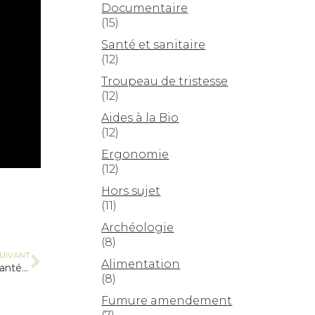
Documentaire
(15)
Santé et sanitaire
(12)
Troupeau de tristesse
(12)
Aides à la Bio
(12)
Ergonomie
(12)
Hors sujet
(11)
Archéologie
(8)
UIVANT
Alimentation
Rapport Les politiques publiques de santé environnementale
(8)
Fumure amendement