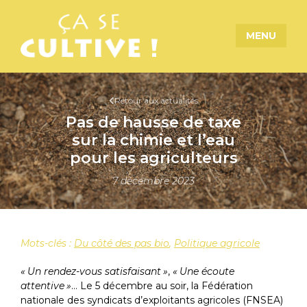
MENU
Retour aux actualités
Pas de hausse de taxe
sur la chimie et l’eau
pour les agriculteurs
7 décembre 2023
Mots-clés :
Du côté des pas bio
,
Politique agricole
«
Un rendez-vous satisfaisant
»
,
«
Une écoute
attentive
»
… Le 5 décembre au soir, la Fédération
nationale des syndicats d’exploitants agricoles (
FNSEA
)