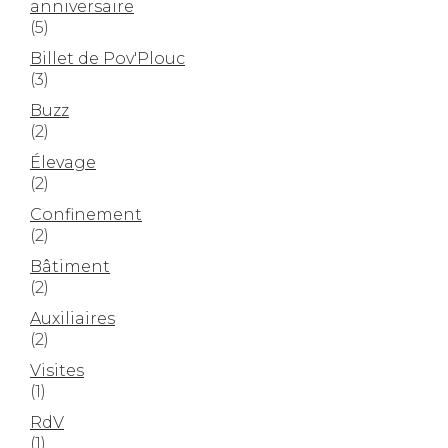
anniversaire
(5)
Billet de Pov'Plouc
(3)
Buzz
(2)
Élevage
(2)
Confinement
(2)
Bâtiment
(2)
Auxiliaires
(2)
Visites
(1)
RdV
(1)