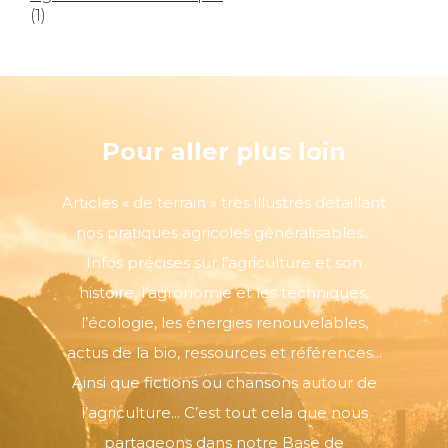
(1)
Pour aller plus loin
Articles « de terrain » très illustrés détaillant
nos pratiques agricoles généralisables...
Infos précises sur l’agriculture et son
histoire, l’agronomie et les techniques,
l’écologie, les énergies renouvelables,
actus de la bio, ressources et références...
Ainsi que fictions ou chansons autour de
l’agriculture... C’est tout cela que nous
partageons dans notre Base de