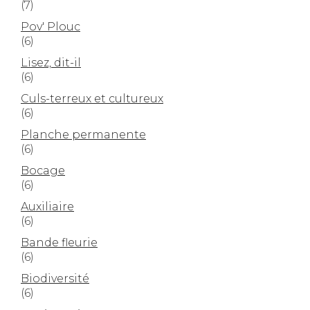
(7)
Pov' Plouc
(6)
Lisez, dit-il
(6)
Culs-terreux et cultureux
(6)
Planche permanente
(6)
Bocage
(6)
Auxiliaire
(6)
Bande fleurie
(6)
Biodiversité
(6)