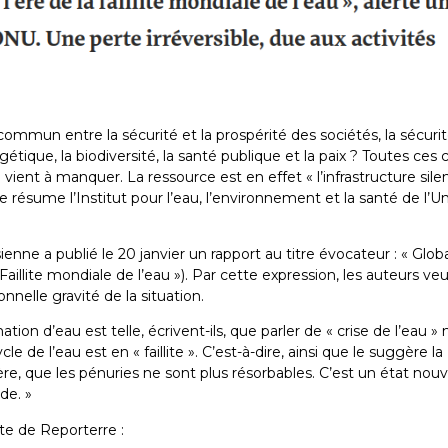
 commun entre la sécurité et la prospérité des sociétés, la sécuri
étique, la biodiversité, la santé publique et la paix ? Toutes ces
u vient à manquer. La ressource est en effet « l’infrastructure sil
 résume l’Institut pour l’eau, l’environnement et la santé de l’Un
nne a publié le 20 janvier un rapport au titre évocateur : « Glob
aillite mondiale de l’eau »). Par cette expression, les auteurs ve
onnelle gravité de la situation.
n d’eau est telle, écrivent-ils, que parler de « crise de l’eau » 
cle de l’eau est en « faillite ». C’est-à-dire, ainsi que le suggère la
e, que les pénuries ne sont plus résorbables. C’est un état nou
de. »
 site de Reporterre :