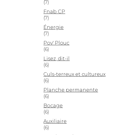
(7)
Fnab CP
(7)
Énergie
(7)
Pov' Plouc
(6)
Lisez, dit-il
(6)
Culs-terreux et cultureux
(6)
Planche permanente
(6)
Bocage
(6)
Auxiliaire
(6)