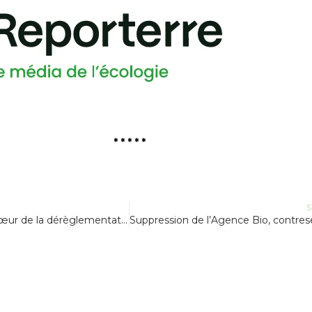
* * * * *
S
Les brevets au cœur de la dérèglementation des OGM/NGT