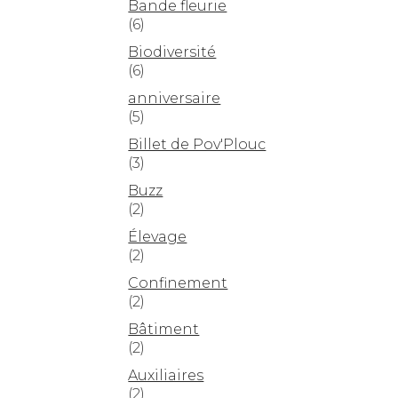
Bande fleurie
(6)
Biodiversité
(6)
anniversaire
(5)
Billet de Pov'Plouc
(3)
Buzz
(2)
Élevage
(2)
Confinement
(2)
Bâtiment
(2)
Auxiliaires
(2)