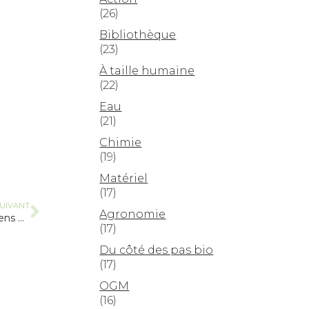
(26)
Bibliothèque
(23)
À taille humaine
(22)
Eau
(21)
Chimie
(19)
Matériel
(17)
UIVANT
Agronomie
Suppression de l’Agence Bio, contresens économique et politique
(17)
Du côté des pas bio
(17)
OGM
(16)