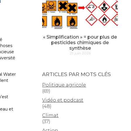
« Simplification » = pour plus de
té
pesticides chimiques de
 choses
synthèse
encieuse
29 juin 2026
iversité
ARTICLES PAR MOTS CLÉS
al Water
ulent
Politique agricole
(69)
n’est
Vidéo et podcast
(48)
veau et
Climat
(37)
Action