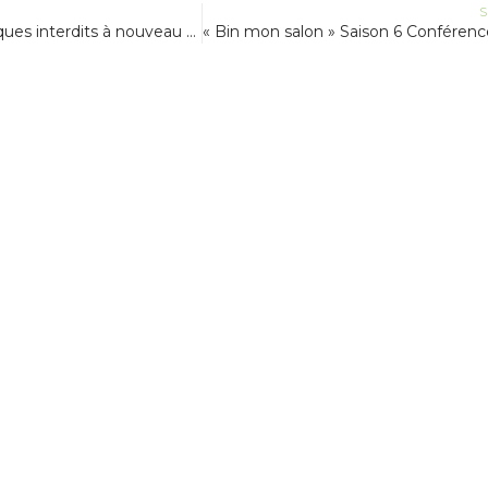
S
Pesticides chimiques interdits à nouveau trouvés chez BASF Genay