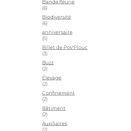
Bande fleurie
(6)
Biodiversité
(6)
anniversaire
(5)
Billet de Pov'Plouc
(3)
Buzz
(2)
Élevage
(2)
Confinement
(2)
Bâtiment
(2)
Auxiliaires
(2)