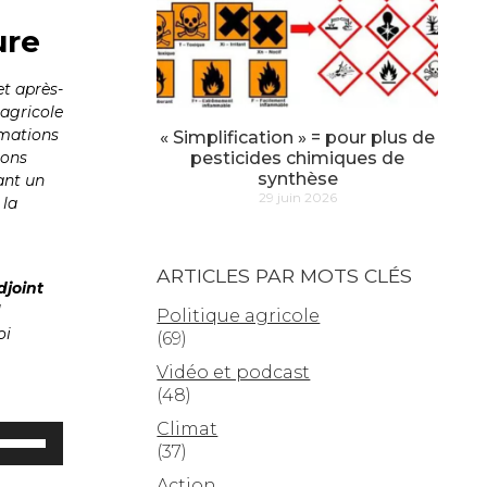
ure
et après-
 agricole
rmations
« Simplification » = pour plus de
pesticides chimiques de
ions
synthèse
ant un
29 juin 2026
 la
ARTICLES PAR MOTS CLÉS
djoint
l
Politique agricole
oi
(69)
Vidéo et podcast
(48)
Climat
tilisez
(37)
es
lèches
Action