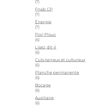
(7)
Fnab CP
(7)
Énergie
(7)
Pov' Plouc
(6)
Lisez, dit-il
(6)
Culs-terreux et cultureux
(6)
Planche permanente
(6)
Bocage
(6)
Auxiliaire
(6)