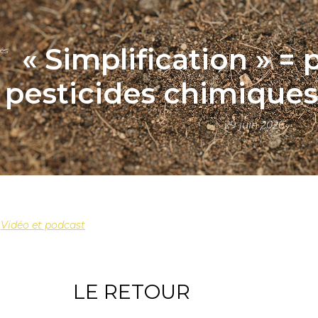
« Simplification » = 
és
pesticides chimiques
29 juin 2026
,
Vidéo et podcast
LE RETOUR