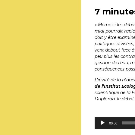
7 minute
«
Même si les débat
midi pourrait rapid
doit y être examiné
politiques divisée
vent debout face à
peu plus les contra
gestion de l’eau, m
conséquences possib
L’invité de la rédac
de l’Institut Eco
scientifique de la 
Duplomb, le débat 
Lecteur
00:00
audio