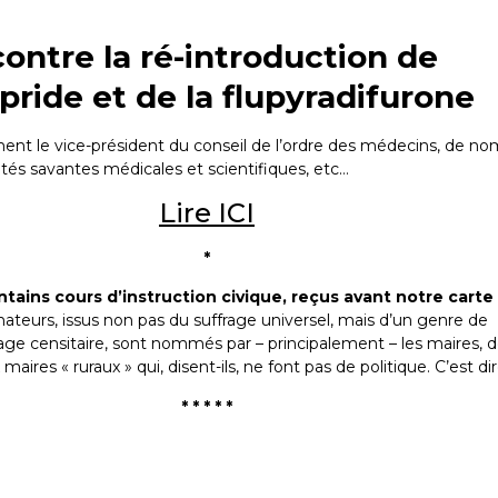
h
p
ontre la ré-introduction de
a
o
pride et de la flupyradifurone
d
l
nt le vice-président du conseil de l’ordre des médecins, de n
v
tés savantes médicales et scientifiques, etc…
Lire ICI
*
ntains cours d’instruction civique, reçus avant notre carte
énateurs, issus non pas du suffrage universel, mais d’un genre de
age censitaire, sont nommés par – principalement – les maires, d
aires « ruraux » qui, disent-ils, ne font pas de politique. C’est dir
* * * * *