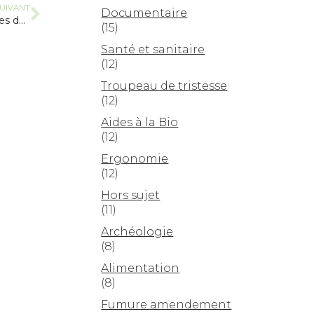
UIVANT
Documentaire
« Bin mon salon » Saison 6 Conférences de Bertrand Hervieu
(15)
Santé et sanitaire
(12)
Troupeau de tristesse
(12)
Aides à la Bio
(12)
Ergonomie
(12)
Hors sujet
(11)
Archéologie
(8)
Alimentation
(8)
Fumure amendement