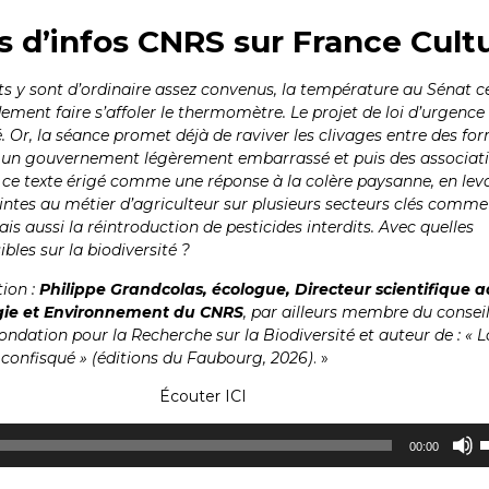
s d’infos CNRS sur France Cult
s y sont d’ordinaire assez convenus, la température au Sénat c
ement faire s’affoler le thermomètre. Le projet de loi d’urgence
. Or, la séance promet déjà de raviver les clivages entre des fo
s, un gouvernement légèrement embarrassé et puis des associat
 ce texte érigé comme une réponse à la colère paysanne, en lev
intes au métier d’agriculteur sur plusieurs secteurs clés comme
ais aussi la réintroduction de pesticides interdits. Avec quelles
les sur la biodiversité ?
tion :
Philippe Grandcolas, écologue, Directeur scientifique a
logie et Environnement du CNRS
, par ailleurs membre du consei
Fondation pour la Recherche sur la Biodiversité et auteur de : « L
confisqué » (éditions du Faubourg, 2026)
. »
Écouter ICI
U
00:00
l
f