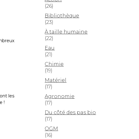
aut/bas
(26)
our
Bibliothèque
ugmenter
(23)
u
iminuer
À taille humaine
e
(22)
ombreux
olume.
Eau
(21)
Chimie
(19)
Matériel
(17)
ont les
Agronomie
e !
(17)
Du côté des pas bio
(17)
OGM
(16)