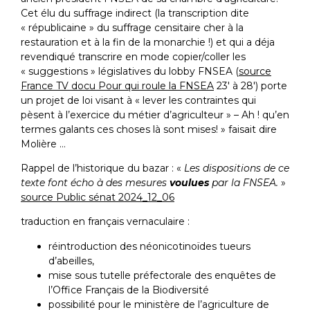
Cet élu du suffrage indirect (la transcription dite
« républicaine » du suffrage censitaire cher à la
restauration et à la fin de la monarchie !) et qui a déja
revendiqué transcrire en mode copier/coller les
« suggestions » législatives du lobby FNSEA (
source
France TV docu Pour qui roule la FNSEA
23′ à 28′) porte
un projet de loi visant à « lever les contraintes qui
pèsent à l’exercice du métier d’agriculteur » – Ah ! qu’en
termes galants ces choses là sont mises! » faisait dire
Molière …
Rappel de l’historique du bazar : «
Les dispositions de ce
texte font écho à des mesures
voulues
par la FNSEA.
»
source Public sénat 2024_12_06
traduction en français vernaculaire :
réintroduction des néonicotinoïdes tueurs
d’abeilles,
mise sous tutelle préfectorale des enquêtes de
l’Office Français de la Biodiversité
possibilité pour le ministère de l’agriculture de