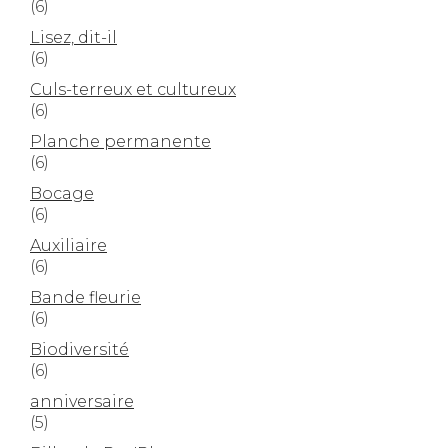
(6)
Lisez, dit-il
(6)
Culs-terreux et cultureux
(6)
Planche permanente
(6)
Bocage
(6)
Auxiliaire
(6)
Bande fleurie
(6)
Biodiversité
(6)
anniversaire
(5)