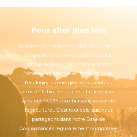
Pour aller plus loin
Articles « de terrain » très illustrés détaillant
nos pratiques agricoles généralisables...
Infos précises sur l’agriculture et son
histoire, l’agronomie et les techniques,
l’écologie, les énergies renouvelables,
actus de la bio, ressources et références...
Ainsi que fictions ou chansons autour de
l’agriculture... C’est tout cela que nous
partageons dans notre Base de
Connaissances régulièrement complétée.