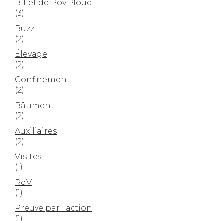
Billet de Pov'Plouc
(3)
Buzz
(2)
Élevage
(2)
Confinement
(2)
Bâtiment
(2)
Auxiliaires
(2)
Visites
(1)
RdV
(1)
Preuve par l'action
(1)