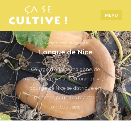
MENU
Retour vers Les légumes
Longue de Nice
Courge d’origine indigène, de
maturité tardive à chair orange vif, la
courge de Nice se distribue en
tranches pour des recettes
onctueuses.