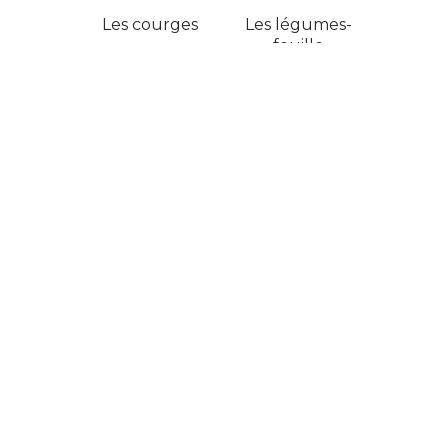
Les courges
Les légumes-
feuille
Les légumes-fruit
Les légumes-
racine
Les légumineuses
Les salades