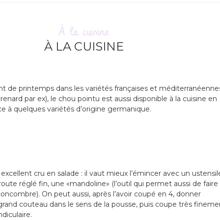
À la cuisine
À LA CUISINE
t de printemps dans les variétés françaises et méditerranéenne
enard par ex), le chou pointu est aussi disponible à la cuisine en
e à quelques variétés d’origine germanique.
excellent cru en salade : il vaut mieux l’émincer avec un ustensil
oute réglé fin, une «mandoline» (l’outil qui permet aussi de faire
concombre). On peut aussi, après l’avoir coupé en 4, donner
rand couteau dans le sens de la pousse, puis coupe très fineme
diculaire.