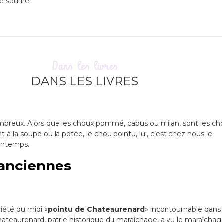
e sourire.
Dans les livres
DANS LES LIVRES
breux. Alors que les choux pommé, cabus ou milan, sont les ch
nt à la soupe ou la potée, le chou pointu, lui, c’est chez nous le
intemps.
 anciennes
riété du midi «
pointu de Chateaurenard
» incontournable dans 
hateaurenard
, patrie historique du maraîchage, a vu le maraîchag