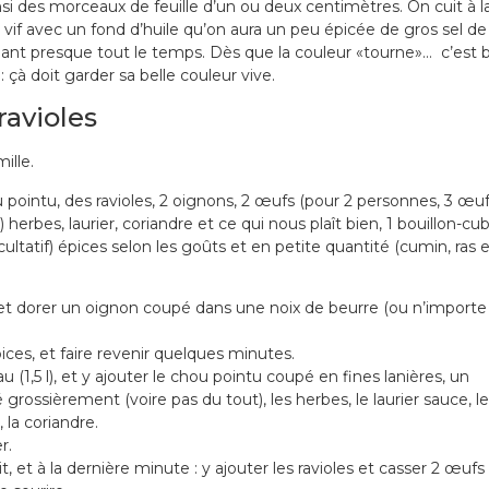
si des morceaux de feuille d’un ou deux centimètres. On cuit à l
 vif avec un fond d’huile qu’on aura un peu épicée de gros sel de
ant presque tout le temps. Dès que la couleur «tourne»… c’est 
: çà doit garder sa belle couleur vive.
ravioles
ille.
u pointu, des ravioles, 2 oignons, 2 œufs (pour 2 personnes, 3 œu
herbes, laurier, coriandre et ce qui nous plaît bien, 1 bouillon-cu
ultatif) épices selon les goûts et en petite quantité (cumin, ras e
 et dorer un oignon coupé dans une noix de beurre (ou n’importe
pices, et faire revenir quelques minutes.
u (1,5 l), et y ajouter le chou pointu coupé en fines lanières, un
grossièrement (voire pas du tout), les herbes, le laurier sauce, le
 la coriandre.
r.
t, et à la dernière minute : y ajouter les ravioles et casser 2 œufs