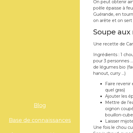
On peut obtenir ain
poêle épaisse à feu
Guérande, en tourn
on arête et on sert 
Soupe aux 
Une recette de Cam
Ingrédients : 1 cho
pour 3 personnes …) 
de légumes bio (fac
hanout, curry …)
Faire revenir
quel gras)
Ajouter les é
Mettre de l’ea
Blog
oignon coupé 
bouillon-cube,
Base de connaissances
Laisser mijote
Une fois le chou cui