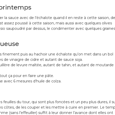
 printemps
la sauce avec de l’échalote quand il en reste à cette saison, d
 est assez poussé à cette saison, mais aussi avec quelques olives
sio saupoudré par dessus, le condimenter avec quelques graine
tueuse
s finement puis au hachoir une échalote qu’on met dans un bol
es de vinaigre de cidre et autant de sauce soja.
uillère de levure maltée, autant de tahin, et autant de moutarde
ut ça pour en faire une pâte.
 avec 6 mesures d’huile de colza.
s feuilles du tour, qui sont plus foncées et un peu plus dures, il su
es côtes, de les couper et les mettre à cuire en premier. Le tem
e (sans l’effeuiller) suffit à leur donner l’avance dont elles ont