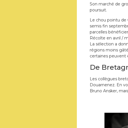
Son marché de gros 
poursuit.
Le chou pointu de 
semis fin septembre,
parcelles bénéficie
Récolte en avril / m
La sélection a don
régions moins gâté
certaines peuvent 
De Bretag
Les collègues breto
Douarnenez. En voic
Bruno Ansker, mara