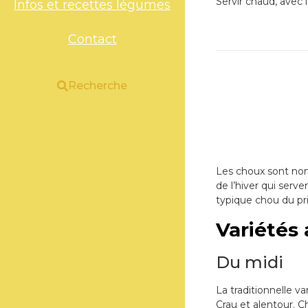
Servir chaud, avec l
Infos et recettes légumes
Contact
Recherche
Les choux sont nom
de l’hiver qui serve
typique chou du pr
Variétés
Du midi
La traditionnelle va
Crau et alentour.
C