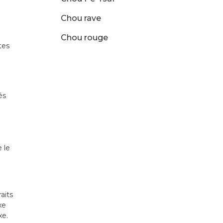
Chou rave
Chou rouge
tes
és
 le
aits
xe
xe.