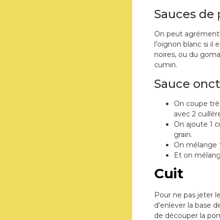
Sauces de
On peut agrémenter 
l’oignon blanc si il
noires, ou du goma
cumin.
Sauce onc
On coupe trè
avec 2 cuillèr
On ajoute 1 c
grain.
On mélange to
Et on mélange
Cuit
Pour ne pas jeter le
d’enlever la base d
de découper la pomm