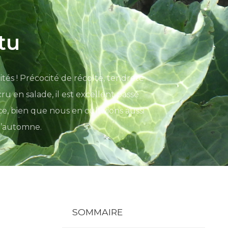
tu
és ! Précocité de récolte, tendreté
 en salade, il est excellent passé
e, bien que nous en cultivions aussi
l’automne.
SOMMAIRE