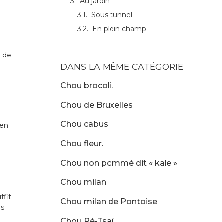
Au jardin
Sous tunnel
En plein champ
e
s de
DANS LA MÊME CATÉGORIE
Chou brocoli.
Chou de Bruxelles
Chou cabus
 en
Chou fleur.
Chou non pommé dit « kale »
Chou milan
ffit
Chou milan de Pontoise
ps
Chou Pé-Tsaï