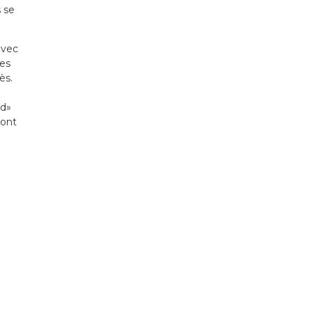
s se
avec
Les
ès.
rd»
dont