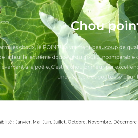
Chou poin
gumes
armi les choux, le POINTU a vraiment beaucoup de qualit
de la feuille, extrême douceur du goût… Incomparable cru
rièvement à la poêle. C’est le chou primeur par excellenc
une variété très goûteuse pour 
bilité :
Janvier
,
Mai
,
Juin
,
Juillet
,
Octobre
,
Novembre
,
Décembre