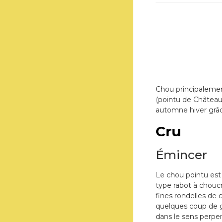
Chou principalemen
(pointu de Châteaur
automne hiver grâc
Cru
Émincer
Le chou pointu est 
type rabot à choucr
fines rondelles de 
quelques coup de g
dans le sens perpen