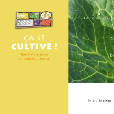
Retour vers Les lé
P
Site d’informations
b
agricoles et culinaires
Mois de disponi