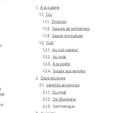
À la cuisine
Cru
Émincer
Sauces de printemps
Sauce onctueuse
Cuit
s
Au cuit vapeur.
Au wok.
À la poêle.
Soupe aux ravioles
Dans les livres
Variétés anciennes
e
Du midi
 de
De Bretagne
nt
Germanique