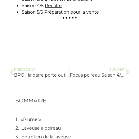
Saison 4/5
Récolte
Saison 5/5
Préparation pour la vente
* * * * *
PRÉCÉDENT
SUIVANT
BPO, la barre porte outils : ancêtre, actualité, polyvalence et limites
Focus poireau Saison 4/5 : récolte
SOMMAIRE
«Plumer»
Laveuse à poireau
Entretien de la laveuse