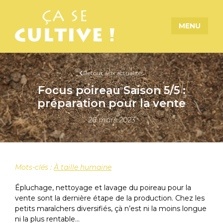
MENU
Retour aux actualités
Focus poireau Saison 5/5 :
préparation pour la vente
26 mars 2023
Mots-clés :
À taille humaine
Épluchage, nettoyage et lavage du poireau pour la
vente sont la dernière étape de la production. Chez les
petits maraîchers diversifiés, çà n’est ni la moins longue
ni la plus rentable…