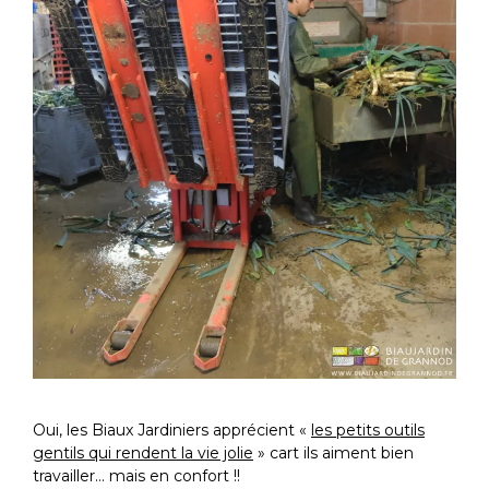
Oui, les Biaux Jardiniers apprécient «
les petits outils
gentils qui rendent la vie jolie
» cart ils aiment bien
travailler… mais en confort !!