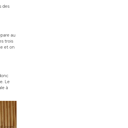
s des
épare au
s trois
te et on
 donc
ie. Le
le à