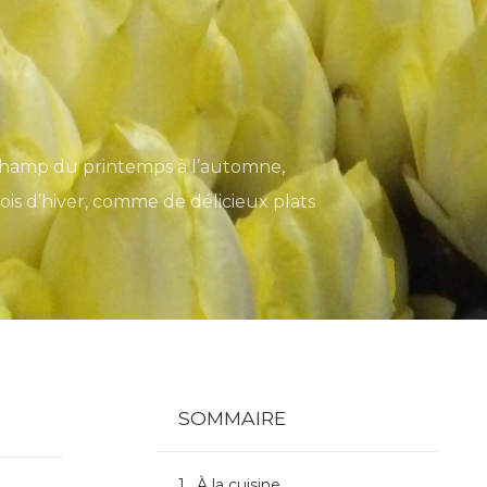
n champ du printemps à l’automne,
is d’hiver, comme de délicieux plats
SOMMAIRE
À la cuisine