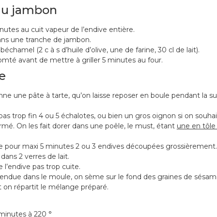
au jambon
nutes au cuit vapeur de l’endive entière.
ans une tranche de jambon.
chamel (2 c à s d’huile d’olive, une de farine, 30 cl de lait).
mté avant de mettre à griller 5 minutes au four.
e
ne une pâte à tarte, qu’on laisse reposer en boule pendant la sui
s trop fin 4 ou 5 échalotes, ou bien un gros oignon si on souha
irmé. On les fait dorer dans une poêle, le must, étant
une en tôle
te pour maxi 5 minutes 2 ou 3 endives découpées grossièrement.
dans 2 verres de lait.
l’endive pas trop cuite.
tendue dans le moule, on sème sur le fond des graines de sésam
et on répartit le mélange préparé.
 minutes à 220 °