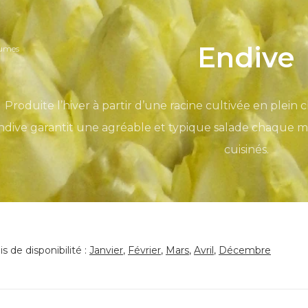
Endive
gumes
Produite l’hiver à partir d’une racine cultivée en plei
endive garantit une agréable et typique salade chaque mo
cuisinés.
s de disponibilité :
Janvier
,
Février
,
Mars
,
Avril
,
Décembre