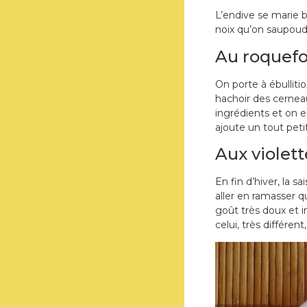
L’endive se marie b
noix qu’on saupoud
Au roquefor
On porte à ébulliti
hachoir des cernea
ingrédients et on e
ajoute un tout petit
Aux violett
En fin d’hiver, la 
aller en ramasser qu
goût très doux et i
celui, très différe