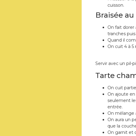
cuisson.
Braisée au 
On fait dorer 
tranches puis
Quand il com
On cuit 4 à 5
Servir avec un pil-pil
Tarte cha
On cuit parti
On ajoute en
seulement le
entrée.
On mélange a
On aura un pe
que la couche
On garnit et o