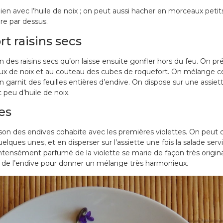
ien avec l’huile de noix ; on peut aussi hacher en morceaux petit
re par dessus.
t raisins secs
on des raisins secs qu’on laisse ensuite gonfler hors du feu. On pr
ux de noix et au couteau des cubes de roquefort. On mélange ce
n garnit des feuilles entières d’endive. On dispose sur une assiet
 peu d’huile de noix.
es
saison des endives cohabite avec les premières violettes. On peut
elques unes, et en disperser sur l’assiette une fois la salade serv
ntensément parfumé de la violette se marie de façon très origina
nt, de l’endive pour donner un mélange très harmonieux.