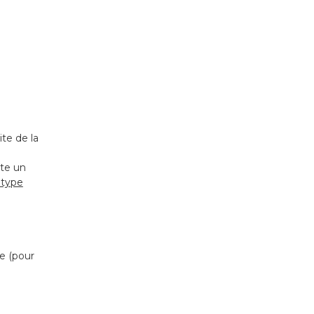
te de la
ite un
 type
e (pour