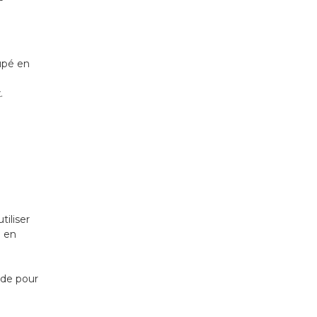
oupé en
.
iliser
e en
nde pour