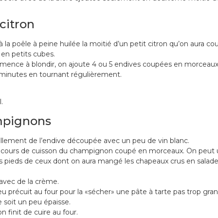
citron
à la poêle à peine huilée la moitié d’un petit citron qu’on aura c
 en petits cubes.
mence à blondir, on ajoute 4 ou 5 endives coupées en morceaux
 minutes en tournant régulièrement.
.
mpignons
ellement de l’endive découpée avec un peu de vin blanc.
 cours de cuisson du champignon coupé en morceaux. On peut ut
s pieds de ceux dont on aura mangé les chapeaux crus en salad
vec de la crème.
u précuit au four pour la «sécher» une pâte à tarte pas trop gra
 soit un peu épaisse.
n finit de cuire au four.