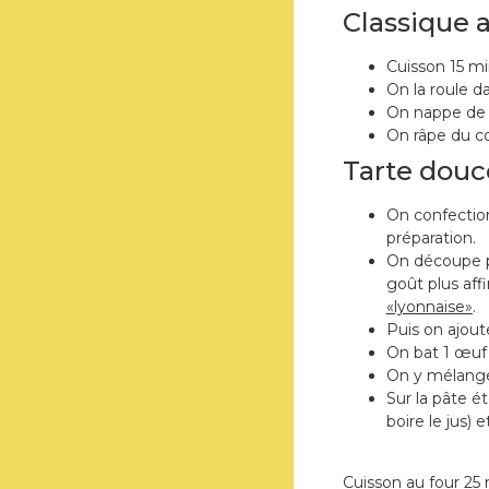
Classique 
Cuisson 15 mi
On la roule d
On nappe de bé
On râpe du co
Tarte douc
On confection
préparation.
On découpe pa
goût plus aff
«lyonnaise»
.
Puis on ajou
On bat 1 œuf 
On y mélange 
Sur la pâte é
boire le jus) 
Cuisson au four 25