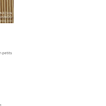
n petits
e