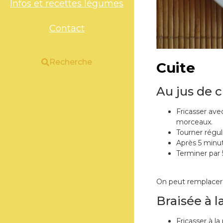
Infos et recettes légumes
Contact
Recherche
Cuite
Au jus de c
Fricasser avec
morceaux.
Tourner régu
Après 5 minut
Terminer par 
On peut remplacer le
Braisée à l
Fricasser à l