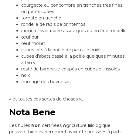
courgette ou concombre en tranches très fines
ou petits cubes
tomate en tranche
rondelle de radis de printemps
racine d’hiver râpée assez gros ou en fine rondelle
œuf dur
œuf mollet
cubes frits à la poêle de pain ailé huilé
cubes d’abats passé à la poêle quelques minutes
à feu vif
reste de barbecue coupés en cubes et rissolés
noix
fromage de chèvre sec
« et toutes ces sortes de choses »…
Nota Bene
Les huiles
Non
certifiées
A
griculture
B
iologique
peuvent bien évidemment avoir été pressées à partir