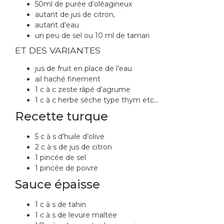
50ml de purée d’oléagineux
autant de jus de citron,
autant d’eau
un peu de sel ou 10 ml de tamari
ET DES VARIANTES
jus de fruit en place de l’eau
ail haché finement
1 c à c zeste râpé d’agrume
1 c à c herbe sèche type thym etc…
Recette turque
5 c à s d’huile d’olive
2 c à s de jus de citron
1 pincée de sel
1 pincée de poivre
Sauce épaisse
1 c à s de tahin
1 c à s de levure maltée