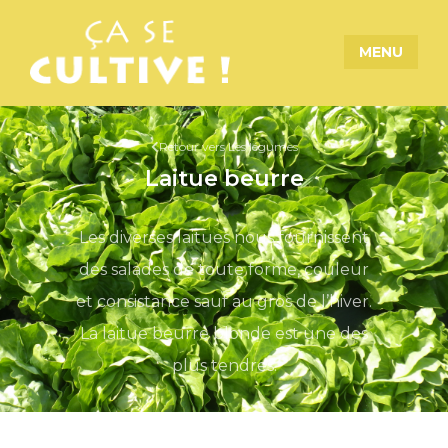
MENU
Retour vers Les légumes
Laitue beurre
Les diverses laitues nous fournissent
des salades de toute forme, couleur
et consistance sauf au gros de l’hiver.
La laitue beurre blonde est une des
plus tendres.