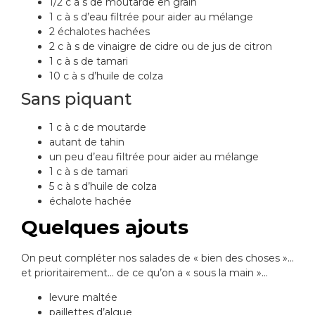
1/2 c à s de moutarde en grain
1 c à s d’eau filtrée pour aider au mélange
2 échalotes hachées
2 c à s de vinaigre de cidre ou de jus de citron
1 c à s de tamari
10 c à s d’huile de colza
Sans piquant
1 c à c de moutarde
autant de tahin
un peu d’eau filtrée pour aider au mélange
1 c à s de tamari
5 c à s d’huile de colza
échalote hachée
Quelques ajouts
On peut compléter nos salades de « bien des choses »…
et prioritairement… de ce qu’on a « sous la main »…
levure maltée
paillettes d’algue