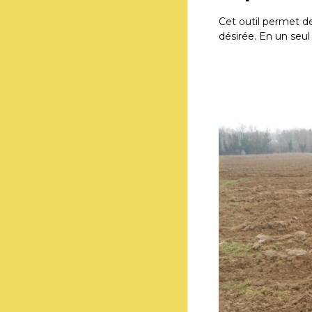
Cet outil permet d
désirée. En un seul