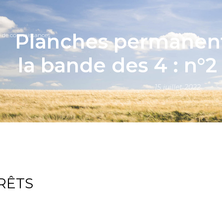
Planches permanent
e de connaissances
la bande des 4 : n°2
15 juillet 2022
RÊTS