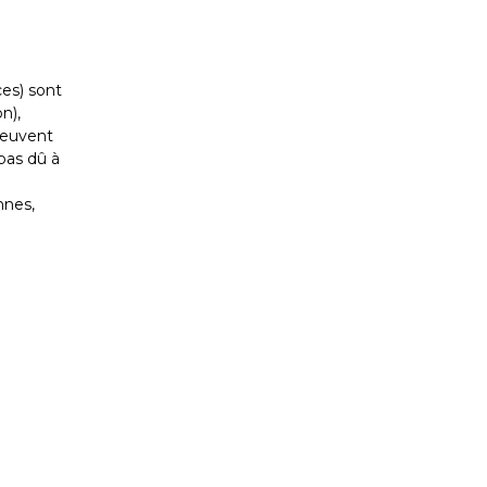
ces) sont
n),
peuvent
pas dû à
nnes,