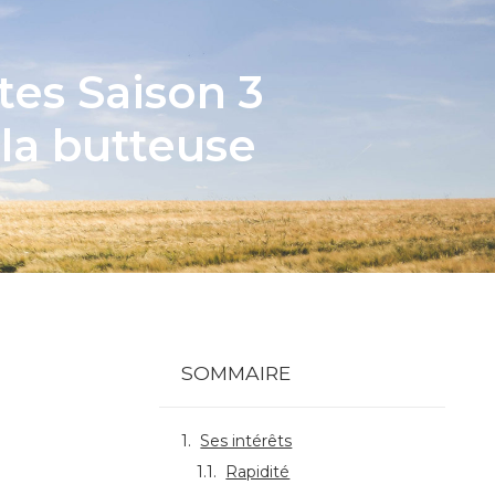
es Saison 3
 la butteuse
SOMMAIRE
Ses intérêts
Rapidité