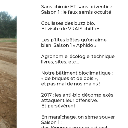
Sans chimie ET sans adventice
Saison 1 : le faux semis occulté
Coulisses des buzz bio.
Et visite de VRAIS chiffres
Les p’tites bêtes qu’on aime
bien Saison 1 « Aphido »
Agronomie, écologie, technique :
livres, sites, etc…
Notre bâtiment bioclimatique :
« de briques et de bois »,
et pas mal de nos mains !
2017 : les anti-bio décomplexés
attaquent leur offensive.
Et persévèrent.
En maraîchage, on sème souvent :-)
Saison 1 :
des légumes en semis direct