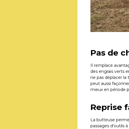
Pas de c
​Il remplace avant
des engrais verts e
ne pas déplacer la 
peut aussi façonner
mieux en période p
Reprise f
La butteuse permet
passages d’outils à 