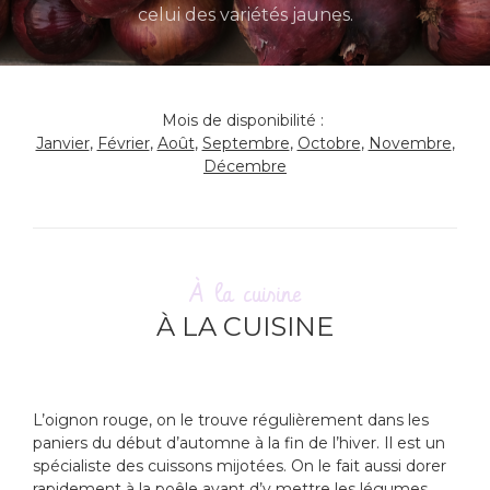
celui des variétés jaunes.
Mois de disponibilité :
Janvier
,
Février
,
Août
,
Septembre
,
Octobre
,
Novembre
,
Décembre
À la cuisine
À LA CUISINE
L’oignon rouge, on le trouve régulièrement dans les
paniers du début d’automne à la fin de l’hiver. Il est un
spécialiste des cuissons mijotées. On le fait aussi dorer
rapidement à la poêle avant d’y mettre les légumes