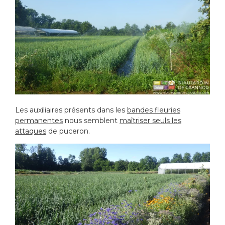
Les auxiliaires présents dans les
bandes fleuries
permanentes
nous semblent
maîtriser seuls les
attaques
de puceron.