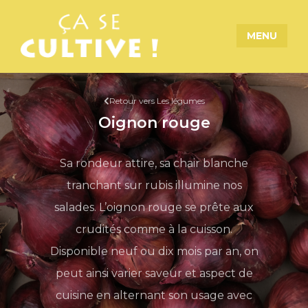
MENU
Retour vers Les légumes
Oignon rouge
Sa rondeur attire, sa chair blanche
tranchant sur rubis illumine nos
salades. L’oignon rouge se prête aux
crudités comme à la cuisson.
Disponible neuf ou dix mois par an, on
peut ainsi varier saveur et aspect de
cuisine en alternant son usage avec